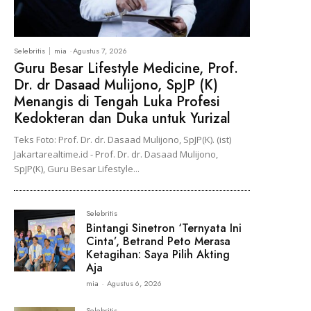
Selebritis
mia
-
Agustus 7, 2026
Guru Besar Lifestyle Medicine, Prof.
Dr. dr Dasaad Mulijono, SpJP (K)
Menangis di Tengah Luka Profesi
Kedokteran dan Duka untuk Yurizal
Teks Foto: Prof. Dr. dr. Dasaad Mulijono, SpJP(K). (ist)
Jakartarealtime.id - Prof. Dr. dr. Dasaad Mulijono,
SpJP(K), Guru Besar Lifestyle...
Selebritis
Bintangi Sinetron ‘Ternyata Ini
Cinta’, Betrand Peto Merasa
Ketagihan: Saya Pilih Akting
Aja
mia
-
Agustus 6, 2026
Selebritis