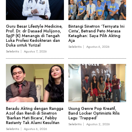
Guru Besar Lifestyle Medicine,
Bintangi Sinetron ‘Ternyata Ini
Prof. Dr. dr Dasaad Mulijono,
Cinta’, Betrand Peto Merasa
SpJP (K) Menangis di Tengah
Ketagihan: Saya Pilih Akting
Luka Profesi Kedokteran dan
Aja
Duka untuk Yurizal
Selebritis
Agustus 6, 2026
Selebritis
Agustus 7, 2026
Beradu Akting dengan Rangga
Usung Genre Pop Kreatif,
Azof dan Rendi di Sinetron
Band Locker Optimistis Rilis
‘Biarkan Hati Bicara’, Febby
Lagu ‘Trapped’
Rastanty Tak Alami Kesulitan
Selebritis
Agustus 2, 2026
Selebritis
Agustus 6, 2026