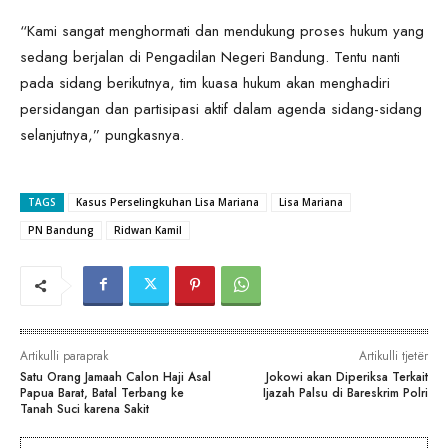
“Kami sangat menghormati dan mendukung proses hukum yang
sedang berjalan di Pengadilan Negeri Bandung. Tentu nanti
pada sidang berikutnya, tim kuasa hukum akan menghadiri
persidangan dan partisipasi aktif dalam agenda sidang-sidang
selanjutnya,” pungkasnya.
TAGS
Kasus Perselingkuhan Lisa Mariana
Lisa Mariana
PN Bandung
Ridwan Kamil
Artikulli paraprak
Artikulli tjetër
Satu Orang Jamaah Calon Haji Asal
Jokowi akan Diperiksa Terkait
Papua Barat, Batal Terbang ke
Ijazah Palsu di Bareskrim Polri
Tanah Suci karena Sakit