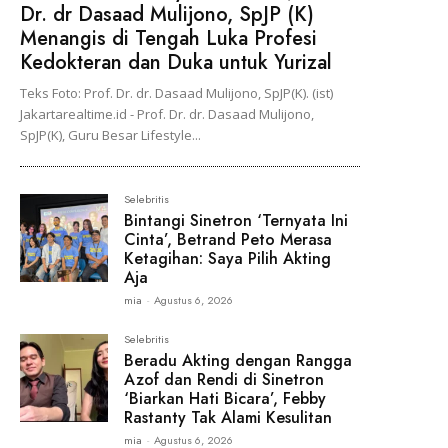
Dr. dr Dasaad Mulijono, SpJP (K)
Menangis di Tengah Luka Profesi
Kedokteran dan Duka untuk Yurizal
Teks Foto: Prof. Dr. dr. Dasaad Mulijono, SpJP(K). (ist)
Jakartarealtime.id - Prof. Dr. dr. Dasaad Mulijono,
SpJP(K), Guru Besar Lifestyle...
Selebritis
Bintangi Sinetron ‘Ternyata Ini
Cinta’, Betrand Peto Merasa
Ketagihan: Saya Pilih Akting
Aja
mia
-
Agustus 6, 2026
Selebritis
Beradu Akting dengan Rangga
Azof dan Rendi di Sinetron
‘Biarkan Hati Bicara’, Febby
Rastanty Tak Alami Kesulitan
mia
-
Agustus 6, 2026