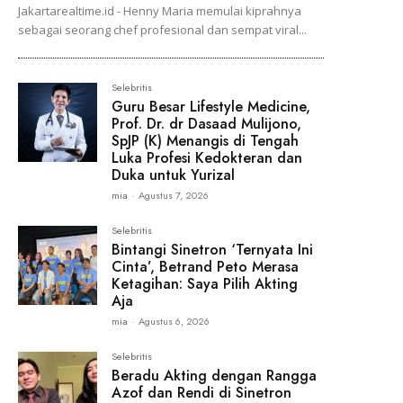
Jakartarealtime.id - Henny Maria memulai kiprahnya
sebagai seorang chef profesional dan sempat viral...
Selebritis
Guru Besar Lifestyle Medicine,
Prof. Dr. dr Dasaad Mulijono,
SpJP (K) Menangis di Tengah
Luka Profesi Kedokteran dan
Duka untuk Yurizal
mia
-
Agustus 7, 2026
Selebritis
Bintangi Sinetron ‘Ternyata Ini
Cinta’, Betrand Peto Merasa
Ketagihan: Saya Pilih Akting
Aja
mia
-
Agustus 6, 2026
Selebritis
Beradu Akting dengan Rangga
Azof dan Rendi di Sinetron