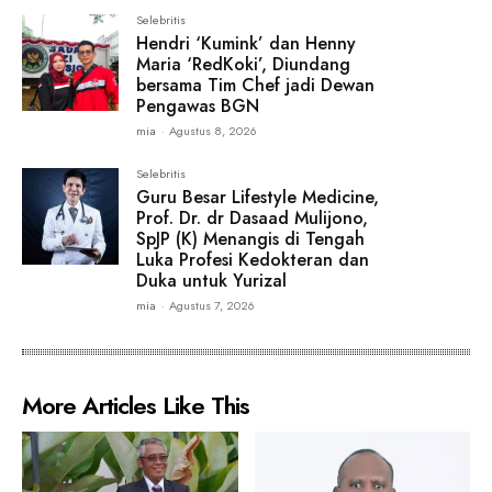
Selebritis
Hendri ‘Kumink’ dan Henny
Maria ‘RedKoki’, Diundang
bersama Tim Chef jadi Dewan
Pengawas BGN
mia
-
Agustus 8, 2026
Selebritis
Guru Besar Lifestyle Medicine,
Prof. Dr. dr Dasaad Mulijono,
SpJP (K) Menangis di Tengah
Luka Profesi Kedokteran dan
Duka untuk Yurizal
mia
-
Agustus 7, 2026
More Articles Like This