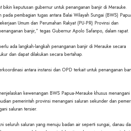
at bikin keputusan gubernur untuk penanganan banjir di Merauke.
bih pada pembagian tugas antara Balai Wilayah Sungai (BWS) Papu
ekerjaan Umum dan Perumahan Rakyat (PU-PR) Provinsi dan
penanganan banjir,” tegas Gubernur Apolo Safanpo, dalam rapat.
erlu ada langkah-langkah penanganan banjir di Merauke secara
rukur dan dapat dilakukan secara bertahap.
berkoordinasi antara instansi dan OPD terkait untuk penanganan banj
menjelaskan kewenangan BWS Papua-Merauke khusus menangani
mudian pemerintah provinsi menangani saluran sekunder dan pemer
ni saluran tersier.
kni seluruh saluran yang menuju badan air seperti sungai, danau d