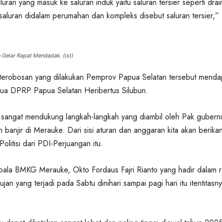
luran yang masuk ke saluran induk yaitu saluran tersier seperti dra
saluran didalam perumahan dan kompleks disebut saluran tersier,”
 Gelar Rapat Mendadak. (ist)
 terobosan yang dilakukan Pemprov Papua Selatan tersebut menda
tua DPRP Papua Selatan Heribertus Silubun.
 sangat mendukung langkah-langkah yang diambil oleh Pak gubern
banjir di Merauke. Dari sisi aturan dan anggaran kita akan berika
litisi dari PDI-Perjuangan itu.
pala BMKG Merauke, Okto Fordaus Fajri Rianto yang hadir dalam r
hujan yang terjadi pada Sabtu dinihari sampai pagi hari itu itentitasn