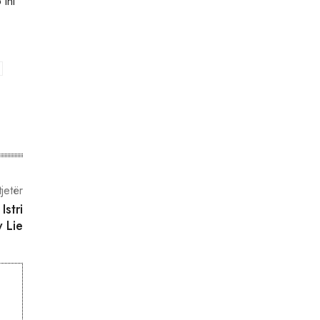
 ini
tjetër
stri
 Lie