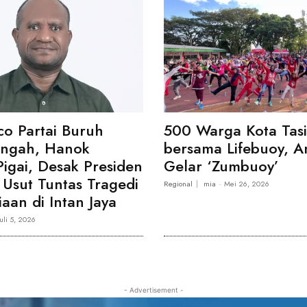
co Partai Buruh
500 Warga Kota Tas
engah, Hanok
bersama Lifebuoy, A
Pigai, Desak Presiden
Gelar ‘Zumbuoy’
Usut Tuntas Tragedi
Regional
mia
-
Mei 26, 2026
aan di Intan Jaya
Juli 5, 2026
- Advertisement -