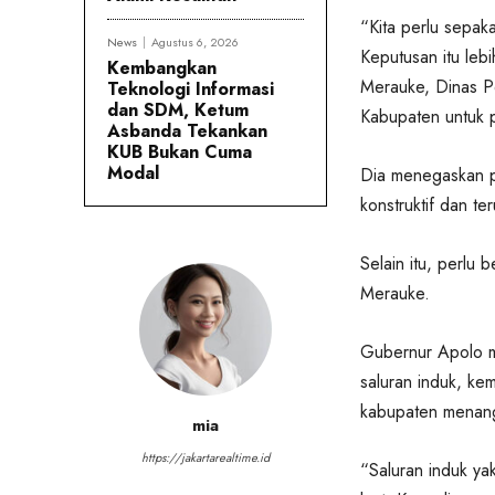
“Kita perlu sepak
News
Agustus 6, 2026
Keputusan itu le
Kembangkan
Merauke, Dinas P
Teknologi Informasi
dan SDM, Ketum
Kabupaten untuk 
Asbanda Tekankan
KUB Bukan Cuma
Modal
Dia menegaskan p
konstruktif dan te
Selain itu, perlu 
Merauke.
Gubernur Apolo 
saluran induk, ke
kabupaten menanga
mia
https://jakartarealtime.id
“Saluran induk ya