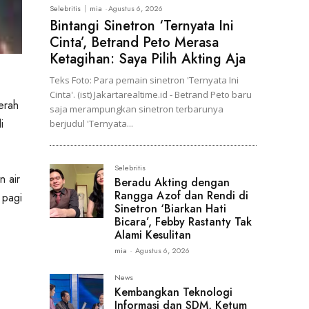
Selebritis
mia
-
Agustus 6, 2026
Bintangi Sinetron ‘Ternyata Ini
Cinta’, Betrand Peto Merasa
Ketagihan: Saya Pilih Akting Aja
Teks Foto: Para pemain sinetron 'Ternyata Ini
Cinta'. (ist) Jakartarealtime.id - Betrand Peto baru
erah
saja merampungkan sinetron terbarunya
i
berjudul 'Ternyata...
Selebritis
n air
Beradu Akting dengan
Rangga Azof dan Rendi di
 pagi
Sinetron ‘Biarkan Hati
Bicara’, Febby Rastanty Tak
Alami Kesulitan
mia
-
Agustus 6, 2026
News
Kembangkan Teknologi
Informasi dan SDM, Ketum