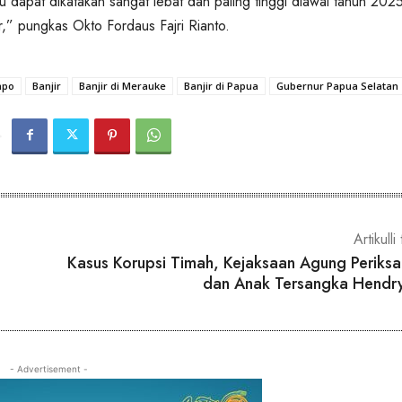
u dapat dikatakan sangat lebat dan paling tinggi diawal tahun 2025
ter,” pungkas Okto Fordaus Fajri Rianto.
npo
Banjir
Banjir di Merauke
Banjir di Papua
Gubernur Papua Selatan
Artikulli 
Kasus Korupsi Timah, Kejaksaan Agung Periksa I
dan Anak Tersangka Hendry
- Advertisement -