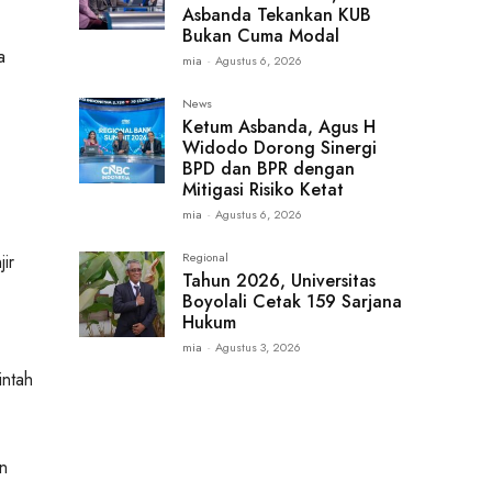
Asbanda Tekankan KUB
Bukan Cuma Modal
a
mia
-
Agustus 6, 2026
News
Ketum Asbanda, Agus H
Widodo Dorong Sinergi
BPD dan BPR dengan
Mitigasi Risiko Ketat
mia
-
Agustus 6, 2026
Regional
ir
Tahun 2026, Universitas
Boyolali Cetak 159 Sarjana
Hukum
mia
-
Agustus 3, 2026
intah
an