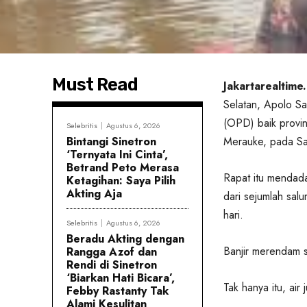
Must Read
Jakartarealtime
Selatan, Apolo Sa
(OPD) baik provin
Selebritis
Agustus 6, 2026
Bintangi Sinetron
Merauke, pada Sa
‘Ternyata Ini Cinta’,
Betrand Peto Merasa
Rapat itu mendada
Ketagihan: Saya Pilih
Akting Aja
dari sejumlah sal
hari.
Selebritis
Agustus 6, 2026
Beradu Akting dengan
Banjir merendam 
Rangga Azof dan
Rendi di Sinetron
‘Biarkan Hati Bicara’,
Tak hanya itu, air
Febby Rastanty Tak
Alami Kesulitan