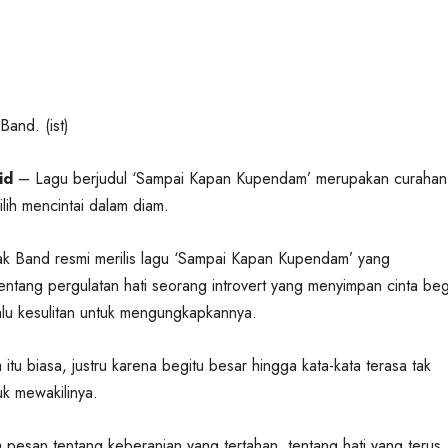
Band. (ist)
id
– Lagu berjudul ‘Sampai Kapan Kupendam’ merupakan curahan 
ih mencintai dalam diam.
ak Band resmi merilis lagu ‘Sampai Kapan Kupendam’ yang
tang pergulatan hati seorang introvert yang menyimpan cinta beg
lu kesulitan untuk mengungkapkannya.
itu biasa, justru karena begitu besar hingga kata-kata terasa tak
k mewakilinya.
pesan tentang keberanian yang tertahan, tentang hati yang terus