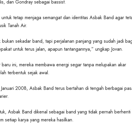
alis, dan Gondray sebagai bassist.
 untuk tetap menjaga semangat dan identitas Asbak Band agar tet
usik Tanah Air.
 bukan sekadar band, tapi perjalanan panjang yang sudah jadi ba
sepakat untuk terus jalan, apapun tantangannya,” ungkap Jovan.
baru ini, mereka membawa energi segar tanpa melupakan akar
elah terbentuk sejak awal.
 Januari 2008, Asbak Band terus bertahan di tengah berbagai pa
rier.
tuk, Asbak Band dikenal sebagai band yang tidak pernah berhenti
am setiap karya yang mereka hasilkan.