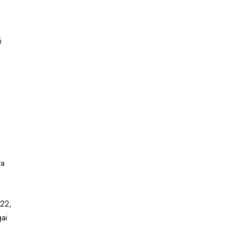
i
ya
022,
ai