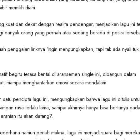
ibir memilih diam.
ang kuat dan dekat dengan realita pendengar, menjadikan lagu ini t
gi banyak orang yang pernah atau sedang berada di posisi tersebu
ah penggalan liriknya ‘ingin mengungkapkan, tapi tak ada nyali tuk
atif begitu terasa kental di aransemen single ini, dibangun dalam
at, mampu menghantarkan emosi secara mendalam.
h satu pencipta lagu ini, mengungkapkan bahwa lagu ini ditulis untu
mpan rasa terlalu lama, sampai akhirnya hanya bisa bertanya pada 
beranian itu akan datang?.
g sederhana namun penuh makna, lagu ini menjadi suara bagi mereka