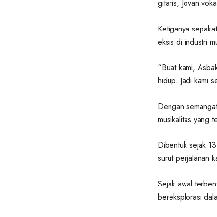
gitaris, Jovan vok
Ketiganya sepakat
eksis di industri m
“Buat kami, Asbak
hidup. Jadi kami 
Dengan semangat 
musikalitas yang t
Dibentuk sejak 13
surut perjalanan ka
Sejak awal terben
bereksplorasi dal