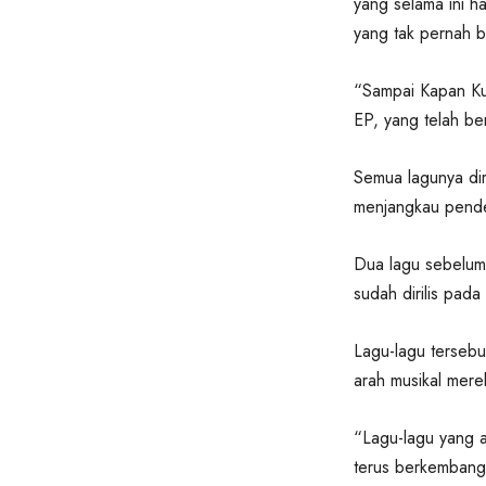
yang selama ini 
yang tak pernah 
“Sampai Kapan Ku
EP, yang telah b
Semua lagunya dir
menjangkau pende
Dua lagu sebelumn
sudah dirilis pada
Lagu-lagu terseb
arah musikal merek
“Lagu-lagu yang a
terus berkembang 