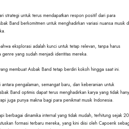
ri strategi untuk terus mendapatkan respon positif dari para
bak Band berkomitmen untuk menghadirkan variasi nuansa musik d
ka.
hwa eksplorasi adalah kunci untuk tetap relevan, tanpa harus
 genre yang sudah menjadi identitas mereka.
h yang membuat Asbak Band tetap berdiri kokoh hingga saat ini.
 antara pengalaman, semangat baru, dan keberanian untuk
bak Band optimis dapat terus menghadirkan karya yang tidak han
tapi juga punya makna bagi para penikmat musik Indonesia.
i berbagai dinamika internal yang tidak mudah, terhitung sejak 2
skan formasi terbaru mereka, yang kini diisi oleh Capoenk sebag