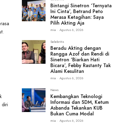
Bintangi Sinetron ‘Ternyata
Ini Cinta’, Betrand Peto
Merasa Ketagihan: Saya
Pilih Akting Aja
erasa
mia
-
Agustus 6, 2026
t.
Selebritis
Beradu Akting dengan
Rangga Azof dan Rendi di
Sinetron ‘Biarkan Hati
Bicara’, Febby Rastanty Tak
Alami Kesulitan
mia
-
Agustus 6, 2026
News
Kembangkan Teknologi
k
Informasi dan SDM, Ketum
diri
Asbanda Tekankan KUB
Bukan Cuma Modal
mia
-
Agustus 6, 2026