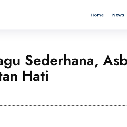
Home
News
Lagu Sederhana, As
an Hati