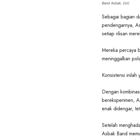
Band Asbak. (ist)
Sebagai bagian da
pendengarnya, As
setiap rilisan mere
Mereka percaya ba
meninggalkan pola
Konsistensi inila
Dengan kombinasi
bereksperimen, As
enak didengar, te
Setelah menghadap
Asbak Band memutu