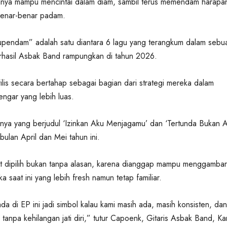
hanya mampu mencintai dalam diam, sambil terus memendam harapa
benar-benar padam.
pendam” adalah satu diantara 6 lagu yang terangkum dalam sebu
erhasil Asbak Band rampungkan di tahun 2026.
ilis secara bertahap sebagai bagian dari strategi mereka dalam
ngar yang lebih luas.
ya yang berjudul ‘Izinkan Aku Menjagamu’ dan ‘Tertunda Bukan A
 bulan April dan Mei tahun ini.
ut dipilih bukan tanpa alasan, karena dianggap mampu menggamba
a saat ini yang lebih fresh namun tetap familiar.
da di EP ini jadi simbol kalau kami masih ada, masih konsisten, dan
tanpa kehilangan jati diri,” tutur Capoenk, Gitaris Asbak Band, Ka