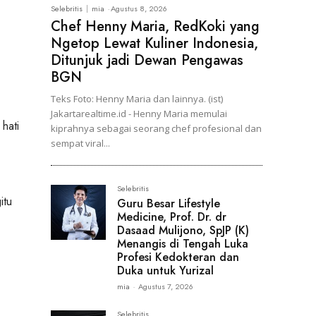
Selebritis
mia
-
Agustus 8, 2026
Chef Henny Maria, RedKoki yang
Ngetop Lewat Kuliner Indonesia,
Ditunjuk jadi Dewan Pengawas
BGN
Teks Foto: Henny Maria dan lainnya. (ist)
Jakartarealtime.id - Henny Maria memulai
hati
kiprahnya sebagai seorang chef profesional dan
sempat viral...
Selebritis
itu
Guru Besar Lifestyle
Medicine, Prof. Dr. dr
Dasaad Mulijono, SpJP (K)
Menangis di Tengah Luka
Profesi Kedokteran dan
Duka untuk Yurizal
mia
-
Agustus 7, 2026
Selebritis