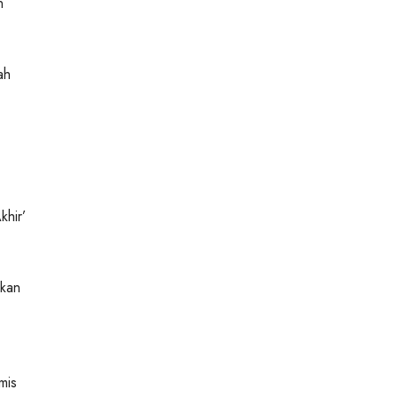
n
ah
khir’
rkan
mis