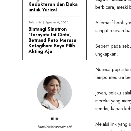
Kedokteran dan Duka
berbicara, meski b
untuk Yurizal
Alternatif hook y
Selebritis
Agustus 6, 2026
Bintangi Sinetron
sangat relevan ba
‘Ternyata Ini Cinta’,
Betrand Peto Merasa
Ketagihan: Saya Pilih
Seperti pada sebu
Akting Aja
ungkapkan’.
Nuansa pop altern
tempo medium be
Jovan, selaku sala
mereka yang menyi
sendiri, kapan ke
mia
Melalui lirik yan
https://jakartarealtime.id