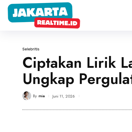
Selebritis
Ciptakan Lirik 
Ungkap Pergulat
By
mia
Juni 11, 2026