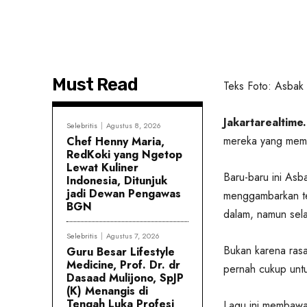
Must Read
Teks Foto: Asbak 
Jakartarealtime.
Selebritis
Agustus 8, 2026
mereka yang memil
Chef Henny Maria,
RedKoki yang Ngetop
Lewat Kuliner
Baru-baru ini Asb
Indonesia, Ditunjuk
jadi Dewan Pengawas
menggambarkan ten
BGN
dalam, namun sela
Selebritis
Agustus 7, 2026
Bukan karena rasa 
Guru Besar Lifestyle
Medicine, Prof. Dr. dr
pernah cukup untu
Dasaad Mulijono, SpJP
(K) Menangis di
Tengah Luka Profesi
Lagu ini membawa 