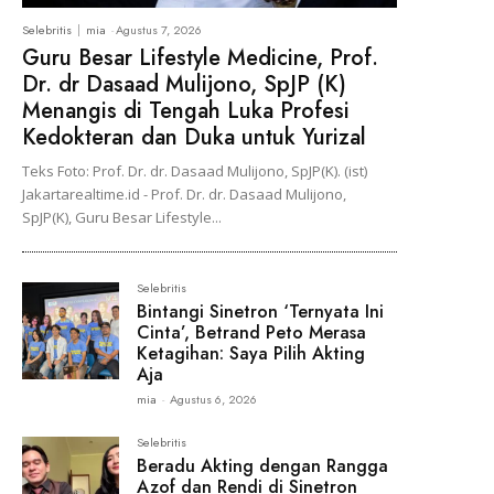
Selebritis
mia
-
Agustus 7, 2026
Guru Besar Lifestyle Medicine, Prof.
Dr. dr Dasaad Mulijono, SpJP (K)
Menangis di Tengah Luka Profesi
Kedokteran dan Duka untuk Yurizal
Teks Foto: Prof. Dr. dr. Dasaad Mulijono, SpJP(K). (ist)
Jakartarealtime.id - Prof. Dr. dr. Dasaad Mulijono,
SpJP(K), Guru Besar Lifestyle...
Selebritis
Bintangi Sinetron ‘Ternyata Ini
Cinta’, Betrand Peto Merasa
Ketagihan: Saya Pilih Akting
Aja
mia
-
Agustus 6, 2026
Selebritis
Beradu Akting dengan Rangga
Azof dan Rendi di Sinetron