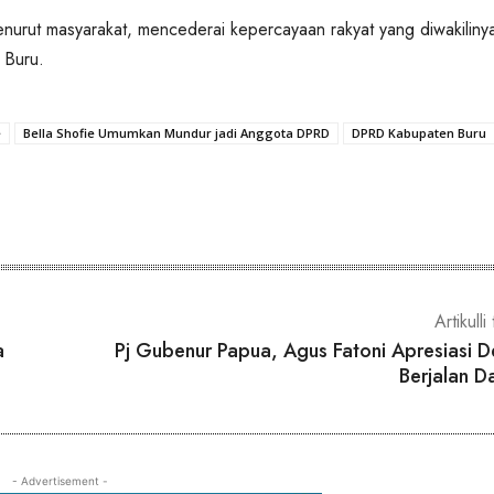
enurut masyarakat, mencederai kepercayaan rakyat yang diwakilinya
Buru.
e
Bella Shofie Umumkan Mundur jadi Anggota DPRD
DPRD Kabupaten Buru
Artikulli 
a
Pj Gubenur Papua, Agus Fatoni Apresiasi 
Berjalan D
- Advertisement -