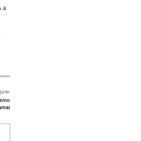
 di
tjetër
Demo
amai