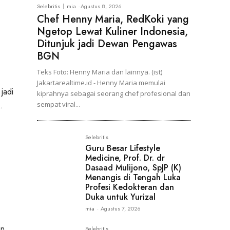
Selebritis
mia
-
Agustus 8, 2026
Chef Henny Maria, RedKoki yang
Ngetop Lewat Kuliner Indonesia,
Ditunjuk jadi Dewan Pengawas
BGN
Teks Foto: Henny Maria dan lainnya. (ist)
Jakartarealtime.id - Henny Maria memulai
jadi
kiprahnya sebagai seorang chef profesional dan
sempat viral...
.
Selebritis
Guru Besar Lifestyle
Medicine, Prof. Dr. dr
Dasaad Mulijono, SpJP (K)
Menangis di Tengah Luka
Profesi Kedokteran dan
Duka untuk Yurizal
mia
-
Agustus 7, 2026
en
Selebritis