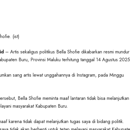
ofie. (ist)
id
– Artis sekaligus politikus Bella Shofie dikabarkan resmi mundur 
upaten Buru, Provinsi Maluku terhitung tanggal 14 Agustus 2025
umkan sang artis lewat unggahannya di Instagram, pada Minggu
rsebut, Bella Shofie meminta maaf lantaran tidak bisa melanjutkan
layani masyarakat Kabupaten Buru.
f karena tidak dapat melanjutkan tugas saya di bidang politik.
aya tidak akan berhenti untuk tetap melayani masyarakat Kabupat