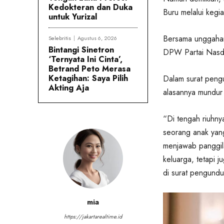
Kedokteran dan Duka
Buru melalui kegiat
untuk Yurizal
Bersama unggahan 
Selebritis
Agustus 6, 2026
Bintangi Sinetron
DPW Partai Nasd
‘Ternyata Ini Cinta’,
Betrand Peto Merasa
Ketagihan: Saya Pilih
Dalam surat pengu
Akting Aja
alasannya mundur 
“Di tengah riuhny
seorang anak yang
menjawab panggila
keluarga, tetapi 
di surat pengundur
mia
https://jakartarealtime.id