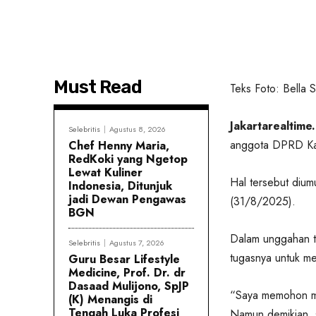
Must Read
Teks Foto: Bella Sh
Jakartarealtime.
Selebritis
Agustus 8, 2026
anggota DPRD Kab
Chef Henny Maria,
RedKoki yang Ngetop
Lewat Kuliner
Hal tersebut dium
Indonesia, Ditunjuk
jadi Dewan Pengawas
(31/8/2025).
BGN
Dalam unggahan te
Selebritis
Agustus 7, 2026
tugasnya untuk me
Guru Besar Lifestyle
Medicine, Prof. Dr. dr
Dasaad Mulijono, SpJP
“Saya memohon maa
(K) Menangis di
Tengah Luka Profesi
Namun demikian, s