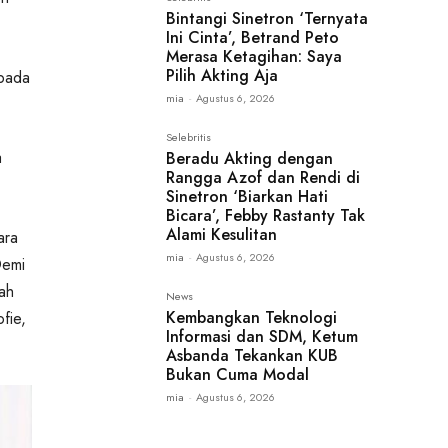
Bintangi Sinetron ‘Ternyata
Ini Cinta’, Betrand Peto
Merasa Ketagihan: Saya
Pilih Akting Aja
epada
mia
-
Agustus 6, 2026
Selebritis
a
Beradu Akting dengan
Rangga Azof dan Rendi di
Sinetron ‘Biarkan Hati
Bicara’, Febby Rastanty Tak
Alami Kesulitan
ara
mia
-
Agustus 6, 2026
Demi
ah
News
Kembangkan Teknologi
fie,
Informasi dan SDM, Ketum
Asbanda Tekankan KUB
Bukan Cuma Modal
mia
-
Agustus 6, 2026