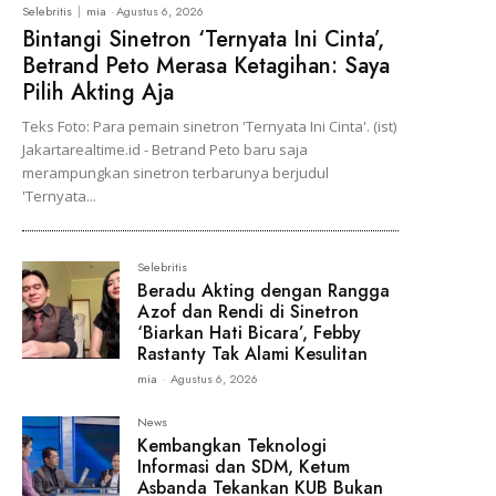
Selebritis
mia
-
Agustus 6, 2026
Bintangi Sinetron ‘Ternyata Ini Cinta’,
Betrand Peto Merasa Ketagihan: Saya
Pilih Akting Aja
Teks Foto: Para pemain sinetron 'Ternyata Ini Cinta'. (ist)
Jakartarealtime.id - Betrand Peto baru saja
merampungkan sinetron terbarunya berjudul
'Ternyata...
Selebritis
Beradu Akting dengan Rangga
Azof dan Rendi di Sinetron
‘Biarkan Hati Bicara’, Febby
Rastanty Tak Alami Kesulitan
mia
-
Agustus 6, 2026
News
Kembangkan Teknologi
Informasi dan SDM, Ketum
Asbanda Tekankan KUB Bukan