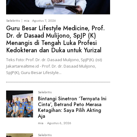
Selebritis
mia
-
Agustus 7, 2026
Guru Besar Lifestyle Medicine, Prof.
Dr. dr Dasaad Mulijono, SpJP (K)
Menangis di Tengah Luka Profesi
Kedokteran dan Duka untuk Yurizal
Teks Foto: Prof. Dr. dr. Dasaad Mulijono, SpJP(K). (ist)
Jakartarealtime.id - Prof. Dr. dr. Dasaad Mulijono,
SpJP(K), Guru Besar Lifestyle...
Selebritis
Bintangi Sinetron ‘Ternyata Ini
Cinta’, Betrand Peto Merasa
Ketagihan: Saya Pilih Akting
Aja
mia
-
Agustus 6, 2026
Selebritis