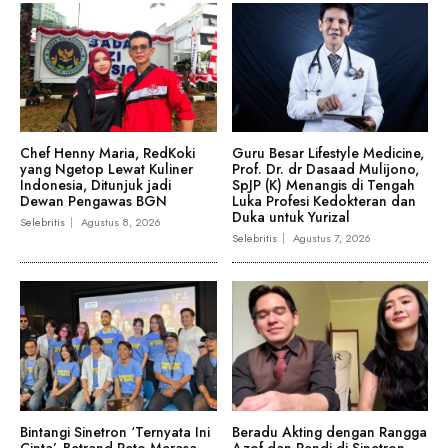
Chef Henny Maria, RedKoki
Guru Besar Lifestyle Medicine,
yang Ngetop Lewat Kuliner
Prof. Dr. dr Dasaad Mulijono,
Indonesia, Ditunjuk jadi
SpJP (K) Menangis di Tengah
Dewan Pengawas BGN
Luka Profesi Kedokteran dan
Duka untuk Yurizal
Selebritis
Agustus 8, 2026
Selebritis
Agustus 7, 2026
Bintangi Sinetron ‘Ternyata Ini
Beradu Akting dengan Rangga