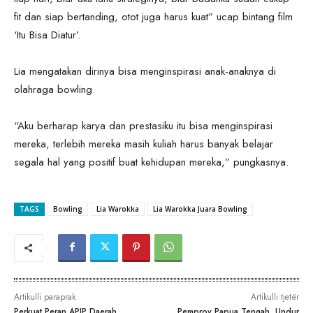
fit dan siap bertanding, otot juga harus kuat” ucap bintang film
‘Itu Bisa Diatur’.
Lia mengatakan dirinya bisa menginspirasi anak-anaknya di
olahraga bowling.
“Aku berharap karya dan prestasiku itu bisa menginspirasi
mereka, terlebih mereka masih kuliah harus banyak belajar
segala hal yang positif buat kehidupan mereka,” pungkasnya.
TAGS
Bowling
Lia Warokka
Lia Warokka Juara Bowling
Artikulli paraprak
Artikulli tjetër
Perkuat Peran APIP Daerah,
Pemprov Papua Tengah, Undur