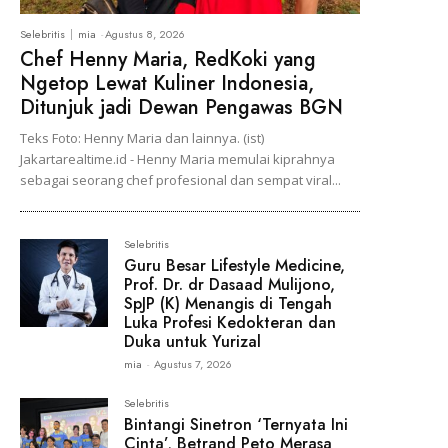
Selebritis
mia
-
Agustus 8, 2026
Chef Henny Maria, RedKoki yang
Ngetop Lewat Kuliner Indonesia,
Ditunjuk jadi Dewan Pengawas BGN
Teks Foto: Henny Maria dan lainnya. (ist)
Jakartarealtime.id - Henny Maria memulai kiprahnya
sebagai seorang chef profesional dan sempat viral...
Selebritis
Guru Besar Lifestyle Medicine,
Prof. Dr. dr Dasaad Mulijono,
SpJP (K) Menangis di Tengah
Luka Profesi Kedokteran dan
Duka untuk Yurizal
mia
-
Agustus 7, 2026
Selebritis
Bintangi Sinetron ‘Ternyata Ini
Cinta’, Betrand Peto Merasa