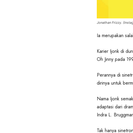
Jonathan Frizzy. (Insta
Ia merupakan sala
Karier Ijonk di du
Oh Jinny pada 19
Perannya di sine
dirinya untuk berm
Nama Ijonk semaki
adaptasi dari dr
Indra L. Bruggman
Tak hanya sinetron