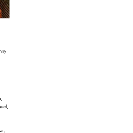
inny
a,
uel,
ar,