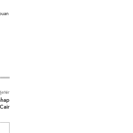
puan
tjetër
ahap
Cair