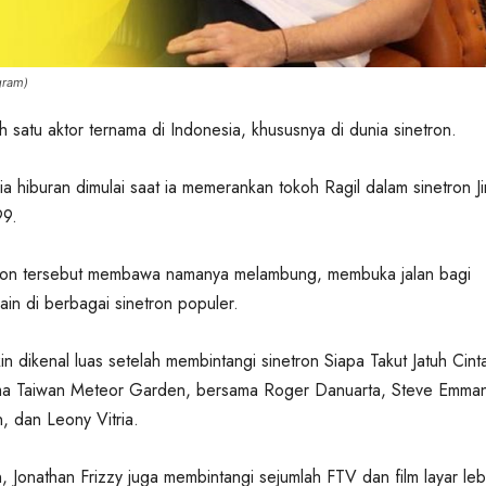
gram)
h satu aktor ternama di Indonesia, khususnya di dunia sinetron.
nia hiburan dimulai saat ia memerankan tokoh Ragil dalam sinetron J
99.
tron tersebut membawa namanya melambung, membuka jalan bagi
ain di berbagai sinetron populer.
n dikenal luas setelah membintangi sinetron Siapa Takut Jatuh Cint
ama Taiwan Meteor Garden, bersama Roger Danuarta, Steve Emman
, dan Leony Vitria.
, Jonathan Frizzy juga membintangi sejumlah FTV dan film layar leb