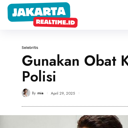
Selebritis
Gunakan Obat Ke
Polisi
By
mia
April 29, 2025