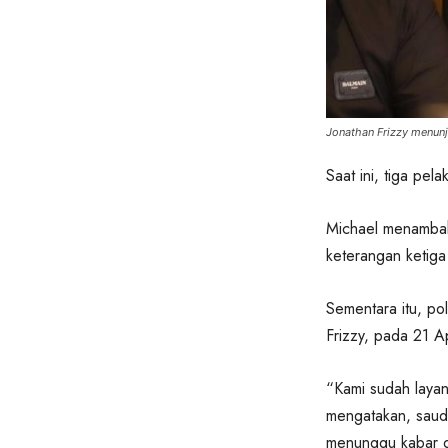
Jonathan Frizzy menunj
Saat ini, tiga pela
Michael menambahk
keterangan ketiga
Sementara itu, po
Frizzy, pada 21 Ap
“Kami sudah laya
mengatakan, saudar
menunggu kabar d