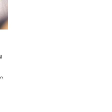
il
an