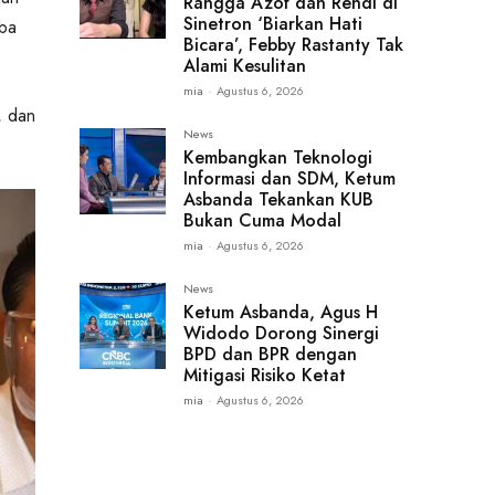
Rangga Azof dan Rendi di
Sinetron ‘Biarkan Hati
oba
Bicara’, Febby Rastanty Tak
Alami Kesulitan
mia
-
Agustus 6, 2026
, dan
News
Kembangkan Teknologi
Informasi dan SDM, Ketum
Asbanda Tekankan KUB
Bukan Cuma Modal
mia
-
Agustus 6, 2026
News
Ketum Asbanda, Agus H
Widodo Dorong Sinergi
BPD dan BPR dengan
Mitigasi Risiko Ketat
mia
-
Agustus 6, 2026