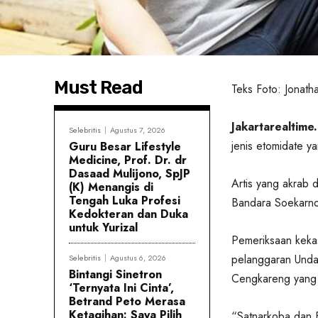
Must Read
Teks Foto: Jonathan
Jakartarealtime.
Selebritis
Agustus 7, 2026
jenis etomidate y
Guru Besar Lifestyle
Medicine, Prof. Dr. dr
Dasaad Mulijono, SpJP
Artis yang akrab d
(K) Menangis di
Tengah Luka Profesi
Bandara Soekarno 
Kedokteran dan Duka
untuk Yurizal
Pemeriksaan kekas
pelanggaran Unda
Selebritis
Agustus 6, 2026
Bintangi Sinetron
Cengkareng yang 
‘Ternyata Ini Cinta’,
Betrand Peto Merasa
Ketagihan: Saya Pilih
“Satnarkoba dan 