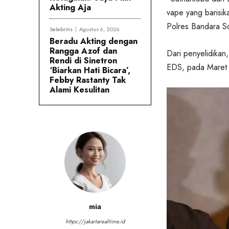
Akting Aja
vape yang barisik
Polres Bandara S
Selebritis
Agustus 6, 2026
Beradu Akting dengan
Rangga Azof dan
Dari penyelidikan
Rendi di Sinetron
EDS, pada Maret
‘Biarkan Hati Bicara’,
Febby Rastanty Tak
Alami Kesulitan
mia
https://jakartarealtime.id