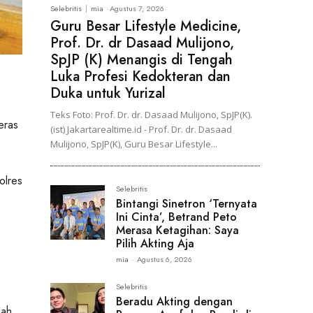
Selebritis
mia
-
Agustus 7, 2026
Guru Besar Lifestyle Medicine,
Prof. Dr. dr Dasaad Mulijono,
SpJP (K) Menangis di Tengah
Luka Profesi Kedokteran dan
Duka untuk Yurizal
Teks Foto: Prof. Dr. dr. Dasaad Mulijono, SpJP(K).
eras
(ist) Jakartarealtime.id - Prof. Dr. dr. Dasaad
Mulijono, SpJP(K), Guru Besar Lifestyle...
olres
Selebritis
Bintangi Sinetron ‘Ternyata
Ini Cinta’, Betrand Peto
Merasa Ketagihan: Saya
Pilih Akting Aja
mia
-
Agustus 6, 2026
Selebritis
Beradu Akting dengan
lah