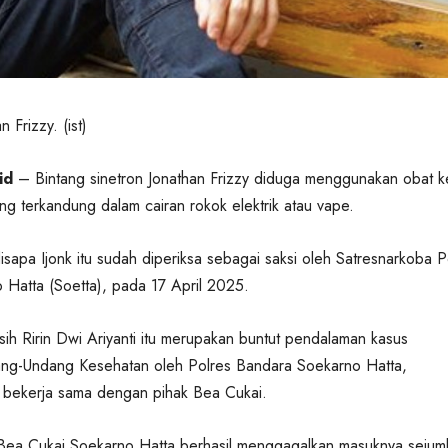
 Frizzy. (ist)
id
– Bintang sinetron Jonathan Frizzy diduga menggunakan obat k
ang terkandung dalam cairan rokok elektrik atau vape.
isapa Ijonk itu sudah diperiksa sebagai saksi oleh Satresnarkoba P
Hatta (Soetta), pada 17 April 2025.
ih Ririn Dwi Ariyanti itu merupakan buntut pendalaman kasus
ng-Undang Kesehatan oleh Polres Bandara Soekarno Hatta,
bekerja sama dengan pihak Bea Cukai.
Bea Cukai Soekarno Hatta berhasil menggagalkan masuknya sejum