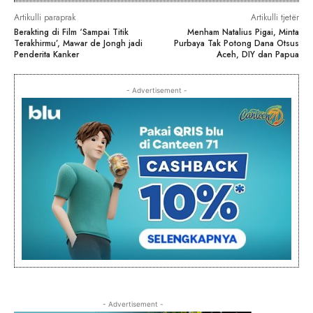
Artikulli paraprak
Artikulli tjetër
Berakting di Film ‘Sampai Titik
Menham Natalius Pigai, Minta
Terakhirmu’, Mawar de Jongh jadi
Purbaya Tak Potong Dana Otsus
Penderita Kanker
Aceh, DIY dan Papua
- Advertisement -
- Advertisement -