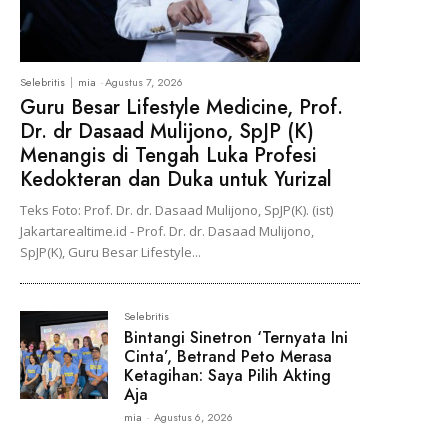
Selebritis
mia
-
Agustus 7, 2026
Guru Besar Lifestyle Medicine, Prof.
Dr. dr Dasaad Mulijono, SpJP (K)
Menangis di Tengah Luka Profesi
Kedokteran dan Duka untuk Yurizal
Teks Foto: Prof. Dr. dr. Dasaad Mulijono, SpJP(K). (ist)
Jakartarealtime.id - Prof. Dr. dr. Dasaad Mulijono,
SpJP(K), Guru Besar Lifestyle...
Selebritis
Bintangi Sinetron ‘Ternyata Ini
Cinta’, Betrand Peto Merasa
Ketagihan: Saya Pilih Akting
Aja
mia
-
Agustus 6, 2026