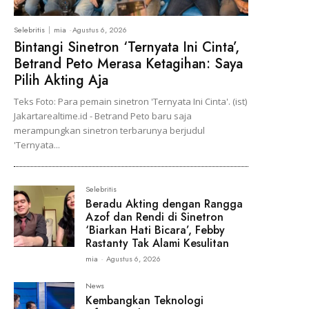
Selebritis
mia
-
Agustus 6, 2026
Bintangi Sinetron ‘Ternyata Ini Cinta’,
Betrand Peto Merasa Ketagihan: Saya
Pilih Akting Aja
Teks Foto: Para pemain sinetron 'Ternyata Ini Cinta'. (ist)
Jakartarealtime.id - Betrand Peto baru saja
merampungkan sinetron terbarunya berjudul
'Ternyata...
Selebritis
Beradu Akting dengan Rangga
Azof dan Rendi di Sinetron
‘Biarkan Hati Bicara’, Febby
Rastanty Tak Alami Kesulitan
mia
-
Agustus 6, 2026
News
Kembangkan Teknologi