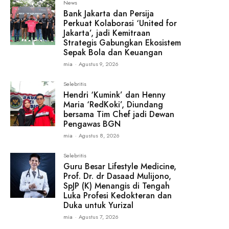
News
Bank Jakarta dan Persija
Perkuat Kolaborasi ‘United for
Jakarta’, jadi Kemitraan
Strategis Gabungkan Ekosistem
Sepak Bola dan Keuangan
mia
-
Agustus 9, 2026
Selebritis
Hendri ‘Kumink’ dan Henny
Maria ‘RedKoki’, Diundang
bersama Tim Chef jadi Dewan
Pengawas BGN
mia
-
Agustus 8, 2026
Selebritis
Guru Besar Lifestyle Medicine,
Prof. Dr. dr Dasaad Mulijono,
SpJP (K) Menangis di Tengah
Luka Profesi Kedokteran dan
Duka untuk Yurizal
mia
-
Agustus 7, 2026