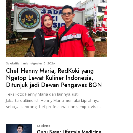
Selebritis
mia
-
Agustus 8, 2026
Chef Henny Maria, RedKoki yang
Ngetop Lewat Kuliner Indonesia,
Ditunjuk jadi Dewan Pengawas BGN
Teks Foto: Henny Maria dan lainnya. (ist)
Jakartarealtime.id - Henny Maria memulai kiprahnya
sebagai seorang chef profesional dan sempat viral...
Selebritis
Guru Besar Lifestyle Medicine,