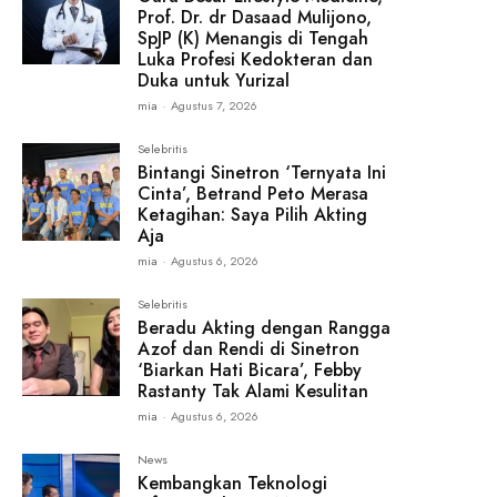
Prof. Dr. dr Dasaad Mulijono,
SpJP (K) Menangis di Tengah
Luka Profesi Kedokteran dan
Duka untuk Yurizal
mia
-
Agustus 7, 2026
Selebritis
Bintangi Sinetron ‘Ternyata Ini
Cinta’, Betrand Peto Merasa
Ketagihan: Saya Pilih Akting
Aja
mia
-
Agustus 6, 2026
Selebritis
Beradu Akting dengan Rangga
Azof dan Rendi di Sinetron
‘Biarkan Hati Bicara’, Febby
Rastanty Tak Alami Kesulitan
mia
-
Agustus 6, 2026
News
Kembangkan Teknologi