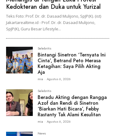
Kedokteran dan Duka untuk Yurizal
Teks Foto: Prof. Dr. dr. Dasaad Mulijono, SpJP(K). (ist)
Jakartarealtime.id - Prof. Dr. dr. Dasaad Mulijono,
SpJP(K), Guru Besar Lifestyle...
Selebritis
Bintangi Sinetron ‘Ternyata Ini
Cinta’, Betrand Peto Merasa
Ketagihan: Saya Pilih Akting
Aja
mia
-
Agustus 6, 2026
Selebritis
Beradu Akting dengan Rangga
Azof dan Rendi di Sinetron
‘Biarkan Hati Bicara’, Febby
Rastanty Tak Alami Kesulitan
mia
-
Agustus 6, 2026
News