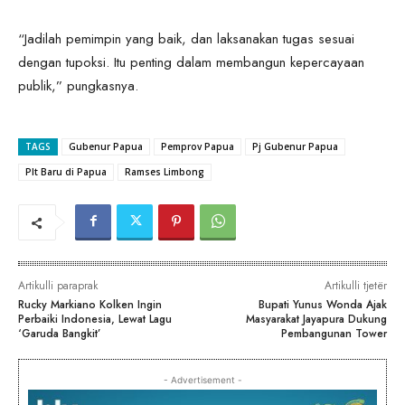
“Jadilah pemimpin yang baik, dan laksanakan tugas sesuai
dengan tupoksi. Itu penting dalam membangun kepercayaan
publik,” pungkasnya.
TAGS
Gubenur Papua
Pemprov Papua
Pj Gubenur Papua
Plt Baru di Papua
Ramses Limbong
Artikulli paraprak
Artikulli tjetër
Rucky Markiano Kolken Ingin
Bupati Yunus Wonda Ajak
Perbaiki Indonesia, Lewat Lagu
Masyarakat Jayapura Dukung
‘Garuda Bangkit’
Pembangunan Tower
- Advertisement -