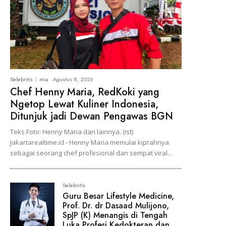
Selebritis
mia
-
Agustus 8, 2026
Chef Henny Maria, RedKoki yang
Ngetop Lewat Kuliner Indonesia,
Ditunjuk jadi Dewan Pengawas BGN
Teks Foto: Henny Maria dan lainnya. (ist)
Jakartarealtime.id - Henny Maria memulai kiprahnya
sebagai seorang chef profesional dan sempat viral...
Selebritis
Guru Besar Lifestyle Medicine,
Prof. Dr. dr Dasaad Mulijono,
SpJP (K) Menangis di Tengah
Luka Profesi Kedokteran dan