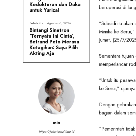
Kedokteran dan Duka
beroperasi di lan
untuk Yurizal
“Subsidi itu akan 
Selebritis
Agustus 6, 2026
Bintangi Sinetron
Mimika ke Serui,
‘Ternyata Ini Cinta’,
Jumat, (25/7/202
Betrand Peto Merasa
Ketagihan: Saya Pilih
Akting Aja
Sementara tujuan 
memperlancar rod
“Untuk itu pesawa
ke Serui,” ujarnya
Dengan gebrakan b
bagian dalam se
mia
“Pemerintah tidak 
https://jakartarealtime.id