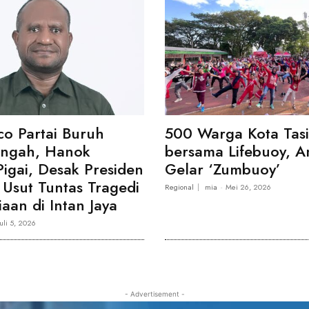
co Partai Buruh
500 Warga Kota Tas
engah, Hanok
bersama Lifebuoy, A
Pigai, Desak Presiden
Gelar ‘Zumbuoy’
Usut Tuntas Tragedi
Regional
mia
-
Mei 26, 2026
aan di Intan Jaya
Juli 5, 2026
- Advertisement -