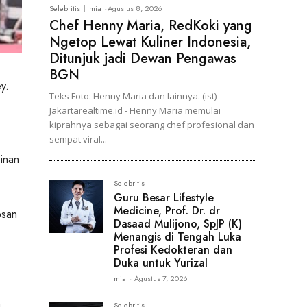
Selebritis
mia
-
Agustus 8, 2026
Chef Henny Maria, RedKoki yang
Ngetop Lewat Kuliner Indonesia,
Ditunjuk jadi Dewan Pengawas
BGN
y.
Teks Foto: Henny Maria dan lainnya. (ist)
Jakartarealtime.id - Henny Maria memulai
kiprahnya sebagai seorang chef profesional dan
sempat viral...
inan
Selebritis
Guru Besar Lifestyle
Medicine, Prof. Dr. dr
osan
Dasaad Mulijono, SpJP (K)
Menangis di Tengah Luka
Profesi Kedokteran dan
Duka untuk Yurizal
mia
-
Agustus 7, 2026
g
Selebritis