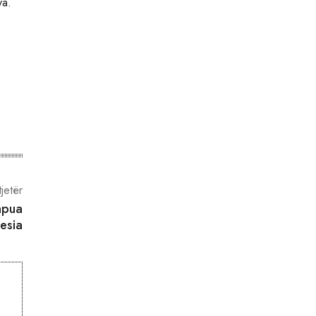
ya.
tjetër
apua
esia