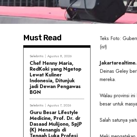
Must Read
Teks Foto: Guber
(ist)
Selebritis
Agustus 8, 2026
Jakartarealtime.
Chef Henny Maria,
RedKoki yang Ngetop
Deinas Geley ber
Lewat Kuliner
mereka.
Indonesia, Ditunjuk
jadi Dewan Pengawas
BGN
Walau provinsi in
besar untuk masyar
Selebritis
Agustus 7, 2026
Guru Besar Lifestyle
Medicine, Prof. Dr. dr
Salah satunya yai
Dasaad Mulijono, SpJP
(K) Menangis di
Tengah Luka Profesi
Meki mengatakan, 