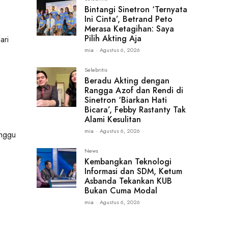
Bintangi Sinetron ‘Ternyata
Ini Cinta’, Betrand Peto
Merasa Ketagihan: Saya
Pilih Akting Aja
ari
mia
-
Agustus 6, 2026
Selebritis
Beradu Akting dengan
Rangga Azof dan Rendi di
Sinetron ‘Biarkan Hati
Bicara’, Febby Rastanty Tak
Alami Kesulitan
mia
-
Agustus 6, 2026
inggu
News
Kembangkan Teknologi
Informasi dan SDM, Ketum
Asbanda Tekankan KUB
Bukan Cuma Modal
mia
-
Agustus 6, 2026