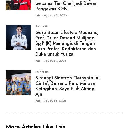
bersama Tim Chef jadi Dewan
Pengawas BGN
mia
-
Agustus 8, 2026
Selebritis
Guru Besar Lifestyle Medicine,
Prof. Dr. dr Dasaad Mulijono,
SpJP (K) Menangis di Tengah
Luka Profesi Kedokteran dan
Duka untuk Yurizal
mia
-
Agustus 7, 2026
Selebritis
Bintangi Sinetron ‘Ternyata Ini
Cinta’, Betrand Peto Merasa
Ketagihan: Saya Pilih Akting
Aja
mia
-
Agustus 6, 2026
More Articles Like This