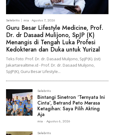
Selebritis
mia
-
Agustus 7, 2026
Guru Besar Lifestyle Medicine, Prof.
Dr. dr Dasaad Mulijono, SpJP (K)
Menangis di Tengah Luka Profesi
Kedokteran dan Duka untuk Yurizal
Teks Foto: Prof. Dr. dr. Dasaad Mulijono, SpJP(K). (ist)
Jakartarealtime.id - Prof. Dr. dr. Dasaad Mulijono,
SpJP(K), Guru Besar Lifestyle...
Selebritis
Bintangi Sinetron ‘Ternyata Ini
Cinta’, Betrand Peto Merasa
Ketagihan: Saya Pilih Akting
Aja
mia
-
Agustus 6, 2026
Selebritis