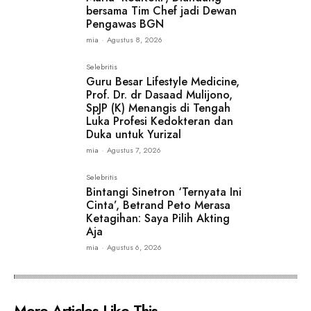
bersama Tim Chef jadi Dewan
Pengawas BGN
mia
-
Agustus 8, 2026
Selebritis
Guru Besar Lifestyle Medicine,
Prof. Dr. dr Dasaad Mulijono,
SpJP (K) Menangis di Tengah
Luka Profesi Kedokteran dan
Duka untuk Yurizal
mia
-
Agustus 7, 2026
Selebritis
Bintangi Sinetron ‘Ternyata Ini
Cinta’, Betrand Peto Merasa
Ketagihan: Saya Pilih Akting
Aja
mia
-
Agustus 6, 2026
More Articles Like This