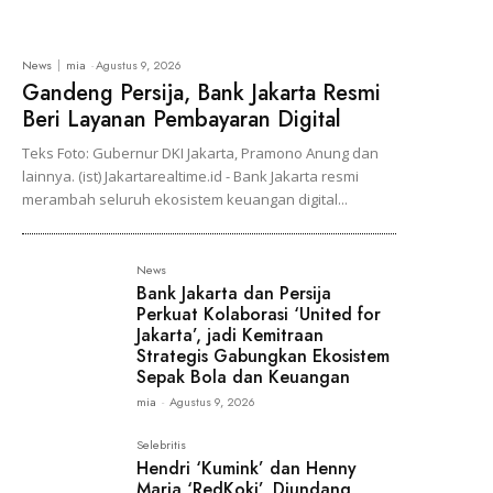
News
mia
-
Agustus 9, 2026
Gandeng Persija, Bank Jakarta Resmi
Beri Layanan Pembayaran Digital
Teks Foto: Gubernur DKI Jakarta, Pramono Anung dan
lainnya. (ist) Jakartarealtime.id - Bank Jakarta resmi
merambah seluruh ekosistem keuangan digital...
News
Bank Jakarta dan Persija
Perkuat Kolaborasi ‘United for
Jakarta’, jadi Kemitraan
Strategis Gabungkan Ekosistem
Sepak Bola dan Keuangan
mia
-
Agustus 9, 2026
Selebritis
Hendri ‘Kumink’ dan Henny
Maria ‘RedKoki’, Diundang