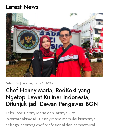
Latest News
Selebritis
mia
-
Agustus 8, 2026
Chef Henny Maria, RedKoki yang
Ngetop Lewat Kuliner Indonesia,
Ditunjuk jadi Dewan Pengawas BGN
Teks Foto: Henny Maria dan lainnya. (ist)
Jakartarealtime.id - Henny Maria memulai kiprahnya
sebagai seorang chef profesional dan sempat viral...