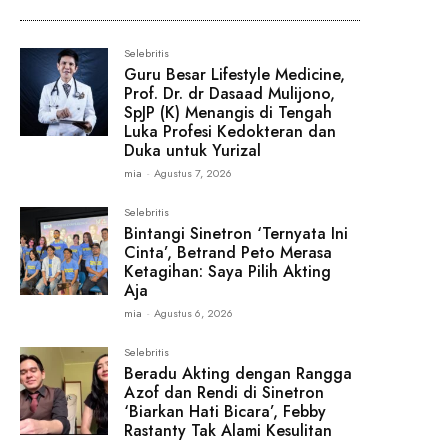
Selebritis
Guru Besar Lifestyle Medicine,
Prof. Dr. dr Dasaad Mulijono,
SpJP (K) Menangis di Tengah
Luka Profesi Kedokteran dan
Duka untuk Yurizal
mia
-
Agustus 7, 2026
Selebritis
Bintangi Sinetron ‘Ternyata Ini
Cinta’, Betrand Peto Merasa
Ketagihan: Saya Pilih Akting
Aja
mia
-
Agustus 6, 2026
Selebritis
Beradu Akting dengan Rangga
Azof dan Rendi di Sinetron
‘Biarkan Hati Bicara’, Febby
Rastanty Tak Alami Kesulitan