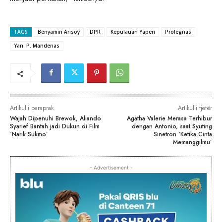
TAGS
Benyamin Arisoy
DPR
Kepulauan Yapen
Prolegnas
Yan. P. Mandenas
Artikulli paraprak
Artikulli tjetër
Wajah Dipenuhi Brewok, Aliando
Agatha Valerie Merasa Terhibur
Syarief Bantah jadi Dukun di Film
dengan Antonio, saat Syuting
‘Narik Sukmo’
Sinetron ‘Ketika Cinta
Memanggilmu’
- Advertisement -