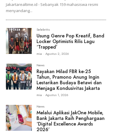
Jakartarealtime.id - Sebanyak 159 mahasiswa resmi
menyandang...
Selebritis
Usung Genre Pop Kreatif, Band
Locker Optimistis Rilis Lagu
‘Trapped’
mia
-
Agustus 2, 2026
News
Rayakan Milad FBR ke-25
Tahun, Pramono Anung Ingin
Lestarikan Budaya Betawi dan
Menjaga Kondusivitas Jakarta
mia
-
Agustus 1, 2026
News
Melalui Aplikasi JakOne Mobile,
Bank Jakarta Raih Penghargaan
‘Digital Excellence Awards
2026’