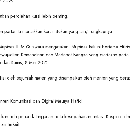
es 2029.
tkan perolehan kursi lebih penting.
 partai itu menaikkan kursi. Bukan yang lain,” ungkapnya.
upinas III M Q Iswara mengatakan, Mupinas kali ini bertema Hiliris
 Mewujudkan Kemandirian dan Martabat Bangsa yang diadakan pada
 dan Kamis, 8 Mei 2025.
diisi oleh sejumlah materi yang disampaikan oleh menteri yang bera
nteri Komunikasi dan Digital Meutya Hafid.
i akan ada penandatanganan nota kesepahaman antara Kosgoro d
an terkait.