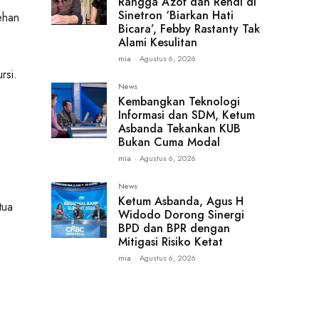
Rangga Azof dan Rendi di
Sinetron ‘Biarkan Hati
ehan
Bicara’, Febby Rastanty Tak
Alami Kesulitan
mia
-
Agustus 6, 2026
rsi.
News
Kembangkan Teknologi
Informasi dan SDM, Ketum
Asbanda Tekankan KUB
Bukan Cuma Modal
mia
-
Agustus 6, 2026
News
Ketum Asbanda, Agus H
tua
Widodo Dorong Sinergi
BPD dan BPR dengan
Mitigasi Risiko Ketat
mia
-
Agustus 6, 2026