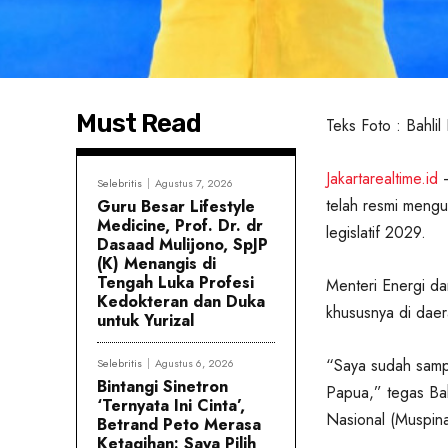
Must Read
Teks Foto : Bahlil 
Jakartarealtime.id
–
Selebritis
Agustus 7, 2026
telah resmi mengu
Guru Besar Lifestyle
Medicine, Prof. Dr. dr
legislatif 2029.
Dasaad Mulijono, SpJP
(K) Menangis di
Tengah Luka Profesi
Menteri Energi da
Kedokteran dan Duka
khususnya di dae
untuk Yurizal
“Saya sudah samp
Selebritis
Agustus 6, 2026
Bintangi Sinetron
Papua,” tegas Ba
‘Ternyata Ini Cinta’,
Nasional (Muspina
Betrand Peto Merasa
Ketagihan: Saya Pilih