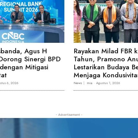
sbanda, Agus H
Rayakan Milad FBR k
orong Sinergi BPD
Tahun, Pramono Anu
dengan Mitigasi
Lestarikan Budaya B
tat
Menjaga Kondusivitas
stus 6, 2026
News
mia
-
Agustus 1, 2026
- Advertisement -