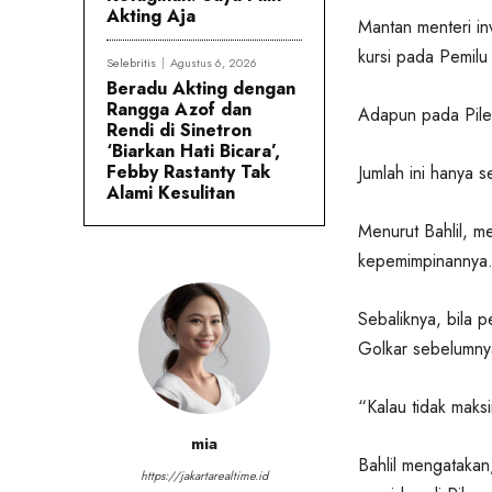
Akting Aja
Mantan menteri in
kursi pada Pemilu
Selebritis
Agustus 6, 2026
Beradu Akting dengan
Rangga Azof dan
Adapun pada Pile
Rendi di Sinetron
‘Biarkan Hati Bicara’,
Febby Rastanty Tak
Jumlah ini hanya s
Alami Kesulitan
Menurut Bahlil, m
kepemimpinannya
Sebaliknya, bila p
Golkar sebelumny
“Kalau tidak maks
mia
Bahlil mengatakan,
https://jakartarealtime.id