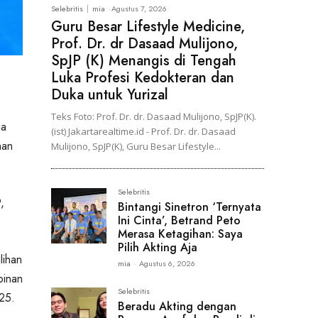
Selebritis
mia
-
Agustus 7, 2026
Guru Besar Lifestyle Medicine,
Prof. Dr. dr Dasaad Mulijono,
SpJP (K) Menangis di Tengah
Luka Profesi Kedokteran dan
Duka untuk Yurizal
Teks Foto: Prof. Dr. dr. Dasaad Mulijono, SpJP(K).
ia
(ist) Jakartarealtime.id - Prof. Dr. dr. Dasaad
han
Mulijono, SpJP(K), Guru Besar Lifestyle...
Selebritis
,
Bintangi Sinetron ‘Ternyata
Ini Cinta’, Betrand Peto
Merasa Ketagihan: Saya
Pilih Akting Aja
lihan
mia
-
Agustus 6, 2026
pinan
Selebritis
025.
Beradu Akting dengan