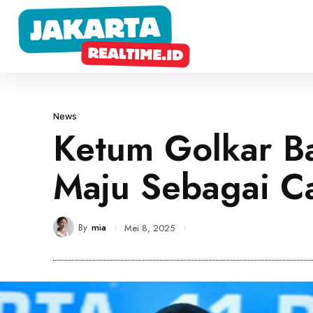
News
Ketum Golkar B
Maju Sebagai Ca
By
mia
Mei 8, 2025