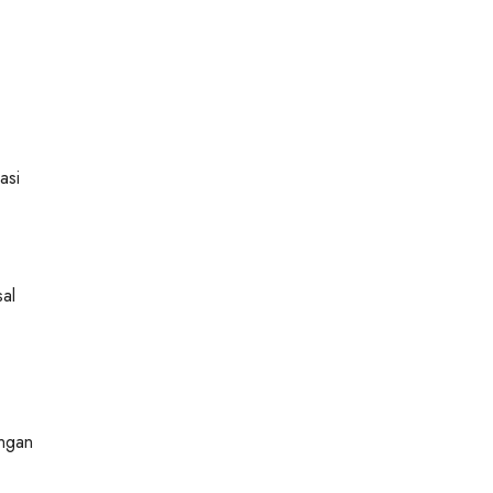
asi
sal
engan