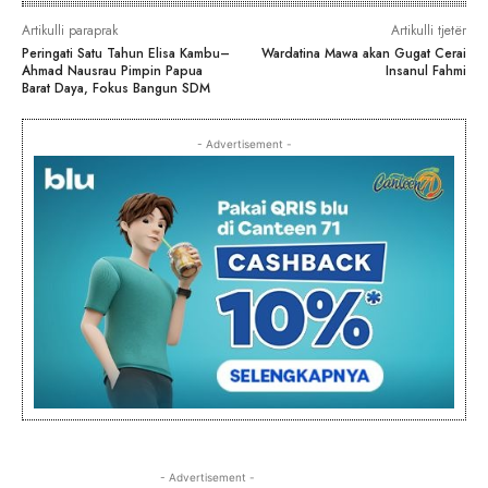
Artikulli paraprak
Artikulli tjetër
Peringati Satu Tahun Elisa Kambu–
Wardatina Mawa akan Gugat Cerai
Ahmad Nausrau Pimpin Papua
Insanul Fahmi
Barat Daya, Fokus Bangun SDM
- Advertisement -
- Advertisement -