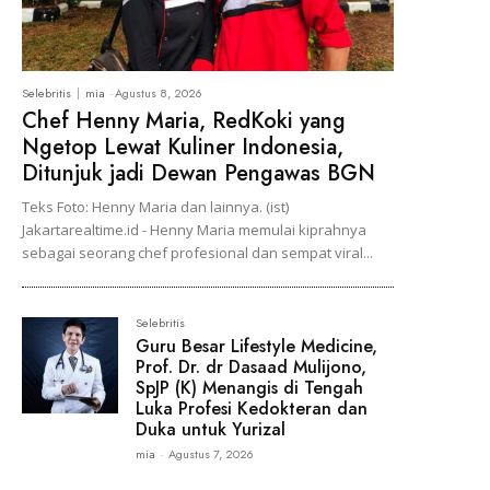
Selebritis
mia
-
Agustus 8, 2026
Chef Henny Maria, RedKoki yang
Ngetop Lewat Kuliner Indonesia,
Ditunjuk jadi Dewan Pengawas BGN
Teks Foto: Henny Maria dan lainnya. (ist)
Jakartarealtime.id - Henny Maria memulai kiprahnya
sebagai seorang chef profesional dan sempat viral...
Selebritis
Guru Besar Lifestyle Medicine,
Prof. Dr. dr Dasaad Mulijono,
SpJP (K) Menangis di Tengah
Luka Profesi Kedokteran dan
Duka untuk Yurizal
mia
-
Agustus 7, 2026