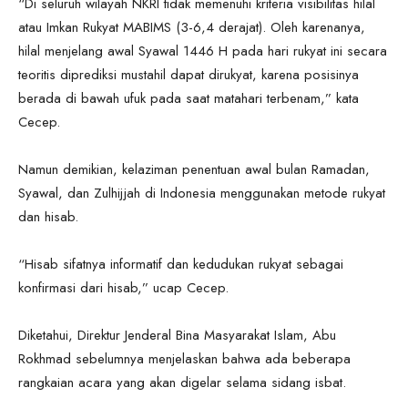
“Di seluruh wilayah NKRI tidak memenuhi kriteria visibilitas hilal
atau Imkan Rukyat MABIMS (3-6,4 derajat). Oleh karenanya,
hilal menjelang awal Syawal 1446 H pada hari rukyat ini secara
teoritis diprediksi mustahil dapat dirukyat, karena posisinya
berada di bawah ufuk pada saat matahari terbenam,” kata
Cecep.
Namun demikian, kelaziman penentuan awal bulan Ramadan,
Syawal, dan Zulhijjah di Indonesia menggunakan metode rukyat
dan hisab.
“Hisab sifatnya informatif dan kedudukan rukyat sebagai
konfirmasi dari hisab,” ucap Cecep.
Diketahui, Direktur Jenderal Bina Masyarakat Islam, Abu
Rokhmad sebelumnya menjelaskan bahwa ada beberapa
rangkaian acara yang akan digelar selama sidang isbat.