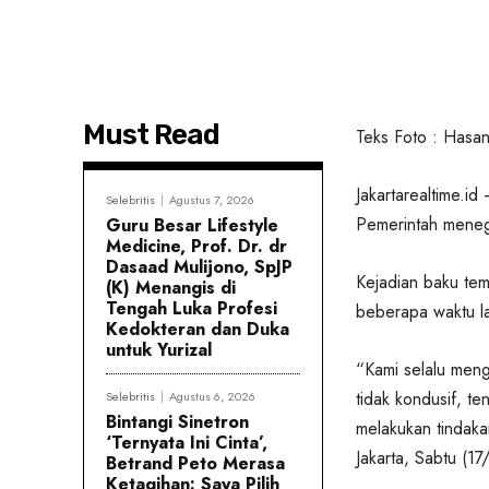
Must Read
Teks Foto : Hasan 
Jakartarealtime.i
Selebritis
Agustus 7, 2026
Pemerintah meneg
Guru Besar Lifestyle
Medicine, Prof. Dr. dr
Dasaad Mulijono, SpJP
Kejadian baku tem
(K) Menangis di
Tengah Luka Profesi
beberapa waktu lal
Kedokteran dan Duka
untuk Yurizal
“Kami selalu meng
tidak kondusif, te
Selebritis
Agustus 6, 2026
Bintangi Sinetron
melakukan tindaka
‘Ternyata Ini Cinta’,
Jakarta, Sabtu (1
Betrand Peto Merasa
Ketagihan: Saya Pilih