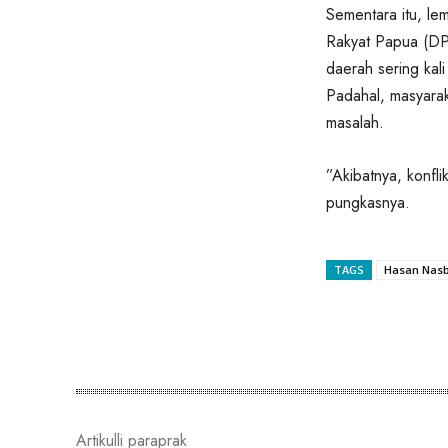
Sementara itu, l
Rakyat Papua (DP
daerah sering kali
Padahal, masyarak
masalah.
”Akibatnya, konfl
pungkasnya.
TAGS
Hasan Nasb
Bagikan
Artikulli paraprak