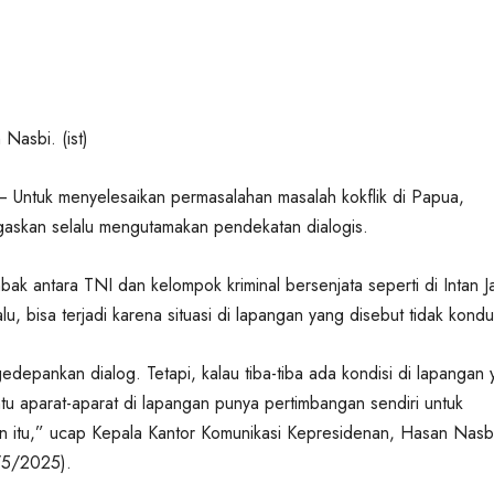
Nasbi. (ist)
d – Untuk menyelesaikan permasalahan masalah kokflik di Papua,
askan selalu mengutamakan pendekatan dialogis.
bak antara TNI dan kelompok kriminal bersenjata seperti di Intan J
u, bisa terjadi karena situasi di lapangan yang disebut tidak kondu
edepankan dialog. Tetapi, kalau tiba-tiba ada kondisi di lapangan
ntu aparat-aparat di lapangan punya pertimbangan sendiri untuk
n itu,” ucap Kepala Kantor Komunikasi Kepresidenan, Hasan Nasbi
7/5/2025).