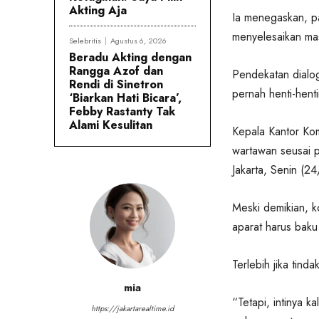
Akting Aja
Ia menegaskan, pa
menyelesaikan mas
Selebritis
Agustus 6, 2026
Beradu Akting dengan
Rangga Azof dan
Pendekatan dialo
Rendi di Sinetron
pernah henti-hent
‘Biarkan Hati Bicara’,
Febby Rastanty Tak
Alami Kesulitan
Kepala Kantor Ko
wartawan seusai p
Jakarta, Senin (2
Meski demikian, k
aparat harus baku
Terlebih jika tin
mia
“Tetapi, intinya 
https://jakartarealtime.id