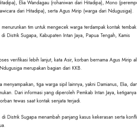
itadipa), Elia Wandagau (rohaniwan dari Hitadipa), Mono (perem
awicara dari Hitadipa), serta Agus Mirip (warga dari Ndugusiga).
a menurunkan tim untuk mengecek warga terdampak kontak tembak
di Distrik Sugapa, Kabupaten Intan Jaya, Papua Tengah, Kamis
oses verifikasi lebih lanjut, kata Asir, korban bernama Agus Mirip al
 Ndugusiga merupakan bagian dari KKB.
uga menyampaikan, tiga warga sipil lainnya, yakni Damianus, Elia, da
ukan. Dari informasi yang diperoleh Pemkab Intan Jaya, ketiganya
 korban tewas saat kontak senjata terjadi.
a di Distrik Sugapa menambah panjang kasus kekerasan serta konfl
ua.