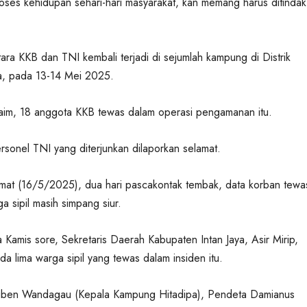
oses kehidupan sehari-hari masyarakat, kan memang harus ditindak
ara KKB dan TNI kembali terjadi di sejumlah kampung di Distrik
ya, pada 13-14 Mei 2025.
aim, 18 anggota KKB tewas dalam operasi pengamanan itu.
onel TNI yang diterjunkan dilaporkan selamat.
mat (16/5/2025), dua hari pascakontak tembak, data korban tewa
a sipil masih simpang siur.
Kamis sore, Sekretaris Daerah Kabupaten Intan Jaya, Asir Mirip,
 lima warga sipil yang tewas dalam insiden itu.
uben Wandagau (Kepala Kampung Hitadipa), Pendeta Damianus