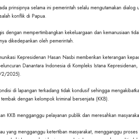
da prinsipnya selama ini pemerintah selalu mengutamakan dialog 
alah konflik di Papua.
gis dengan mempertimbangkan kekeluargaan dan kemanusiaan tida
inya dikedepankan oleh pemerintah.
munikasi Kepresidenan Hasan Nasbi memberikan keterangan kepa
eluncuran Danantara Indonesia di Kompleks Istana Kepresidenan,
4/2/2025).
ondisi di lapangan terkadang tidak kondusif sehingga mengakibatk
 tembak dengan kelompok kriminal bersenjata (KKB).
dakan KKB mengganggu pelayanan publik dan meresahkan masyaraka
kalau yang mengganggu ketertiban masyarakat, mengganggu proses