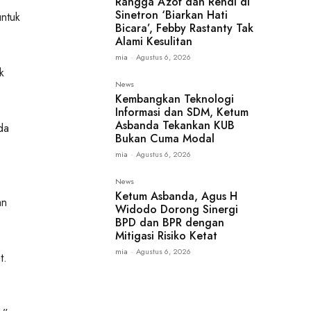
Rangga Azof dan Rendi di
Sinetron ‘Biarkan Hati
untuk
Bicara’, Febby Rastanty Tak
Alami Kesulitan
mia
-
Agustus 6, 2026
k
News
Kembangkan Teknologi
Informasi dan SDM, Ketum
Asbanda Tekankan KUB
da
Bukan Cuma Modal
mia
-
Agustus 6, 2026
News
Ketum Asbanda, Agus H
an
Widodo Dorong Sinergi
BPD dan BPR dengan
Mitigasi Risiko Ketat
mia
-
Agustus 6, 2026
t.