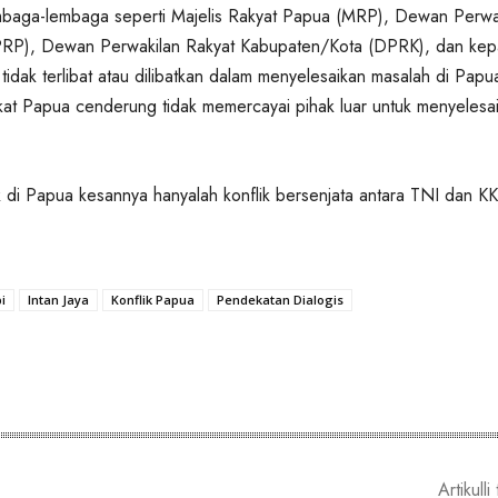
embaga-lembaga seperti Majelis Rakyat Papua (MRP), Dewan Perwa
RP), Dewan Perwakilan Rakyat Kabupaten/Kota (DPRK), dan kep
 tidak terlibat atau dilibatkan dalam menyelesaikan masalah di Papu
at Papua cenderung tidak memercayai pihak luar untuk menyelesa
ik di Papua kesannya hanyalah konflik bersenjata antara TNI dan K
i
Intan Jaya
Konflik Papua
Pendekatan Dialogis
Artikulli 