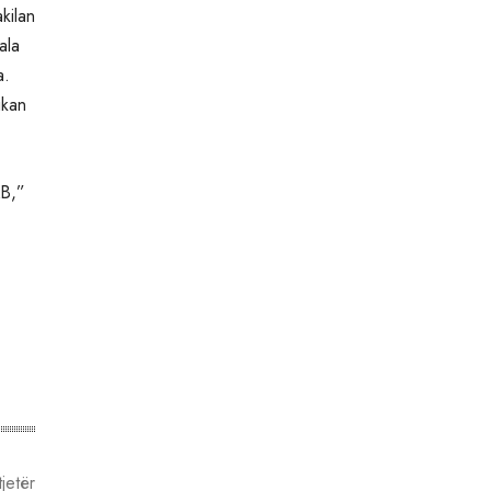
kilan
ala
a.
ikan
KB,”
tjetër