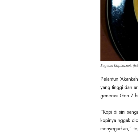
Segelas Kopiku.net. (ist
Pelantun ‘Akankah 
yang tinggi dan a
generasi Gen Z h
“Kopi di sini sanga
kopinya nggak di
menyegarkan,” te