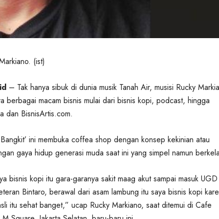
arkiano. (ist)
id
– Tak hanya sibuk di dunia musik Tanah Air, musisi Rucky Marki
ya berbagai macam bisnis mulai dari bisnis kopi, podcast, hingga
 dan BisnisArtis.com.
Bangkit’ ini membuka coffea shop dengan konsep kekinian atau
engan gaya hidup generasi muda saat ini yang simpel namun berkel
a bisnis kopi itu gara-garanya sakit maag akut sampai masuk UGD 
teran Bintaro, berawal dari asam lambung itu saya bisnis kopi kar
sli itu sehat banget,” ucap Rucky Markiano, saat ditemui di Cafe
 M Square, Jakarta Selatan, baru-baru ini.