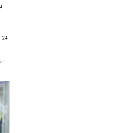
u
p 24
ni