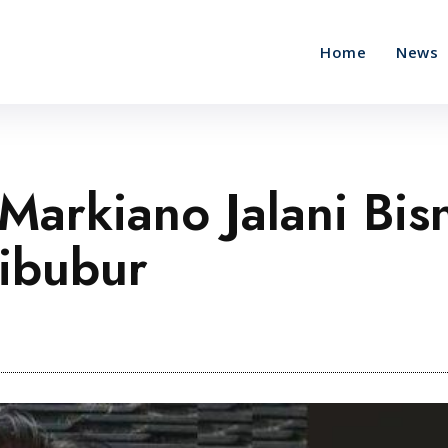
Home
News
arkiano Jalani Bisn
ibubur