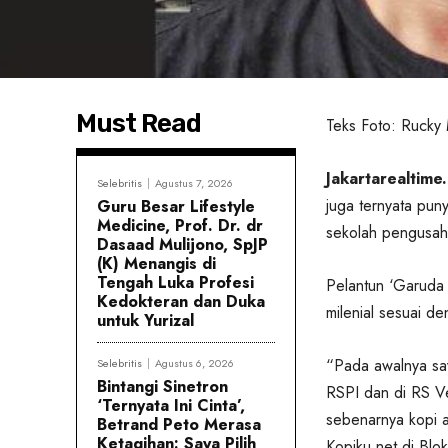
Must Read
Teks Foto: Rucky M
Jakartarealtime.
Selebritis
Agustus 7, 2026
juga ternyata pun
Guru Besar Lifestyle
Medicine, Prof. Dr. dr
sekolah pengusaha
Dasaad Mulijono, SpJP
(K) Menangis di
Tengah Luka Profesi
Pelantun ‘Garuda 
Kedokteran dan Duka
milenial sesuai d
untuk Yurizal
“Pada awalnya say
Selebritis
Agustus 6, 2026
Bintangi Sinetron
RSPI dan di RS Ve
‘Ternyata Ini Cinta’,
sebenarnya kopi a
Betrand Peto Merasa
Ketagihan: Saya Pilih
Kopiku.net di Blok