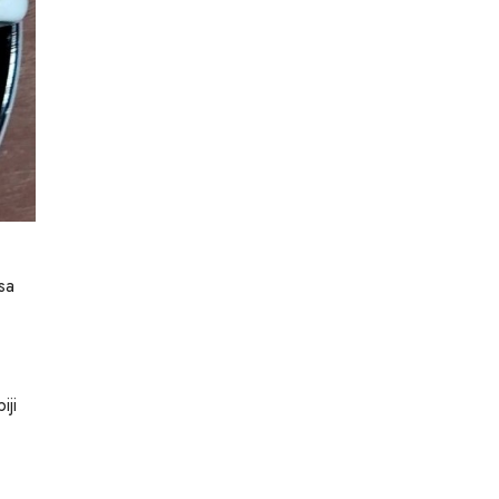
sa
iji