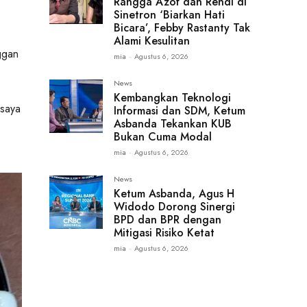
Rangga Azof dan Rendi di
Sinetron ‘Biarkan Hati
Bicara’, Febby Rastanty Tak
Alami Kesulitan
ggan
mia
-
Agustus 6, 2026
News
Kembangkan Teknologi
 saya
Informasi dan SDM, Ketum
Asbanda Tekankan KUB
Bukan Cuma Modal
mia
-
Agustus 6, 2026
News
Ketum Asbanda, Agus H
Widodo Dorong Sinergi
BPD dan BPR dengan
Mitigasi Risiko Ketat
mia
-
Agustus 6, 2026