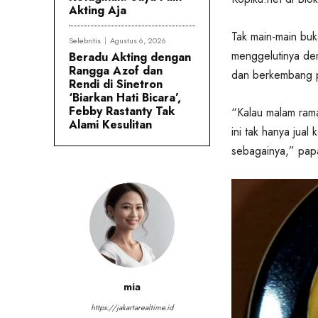
Akting Aja
Tak main-main buka
Selebritis
Agustus 6, 2026
menggelutinya den
Beradu Akting dengan
Rangga Azof dan
dan berkembang 
Rendi di Sinetron
‘Biarkan Hati Bicara’,
Febby Rastanty Tak
“Kalau malam ram
Alami Kesulitan
ini tak hanya jual
sebagainya,” pap
mia
https://jakartarealtime.id