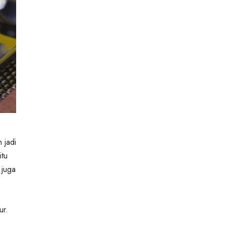
 jadi
itu
 juga
ur.