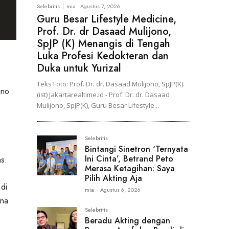
Selebritis
mia
-
Agustus 7, 2026
Guru Besar Lifestyle Medicine,
Prof. Dr. dr Dasaad Mulijono,
SpJP (K) Menangis di Tengah
Luka Profesi Kedokteran dan
Duka untuk Yurizal
Teks Foto: Prof. Dr. dr. Dasaad Mulijono, SpJP(K).
ano
(ist) Jakartarealtime.id - Prof. Dr. dr. Dasaad
Mulijono, SpJP(K), Guru Besar Lifestyle...
Selebritis
Bintangi Sinetron ‘Ternyata
Ini Cinta’, Betrand Peto
as.
Merasa Ketagihan: Saya
Pilih Akting Aja
di
mia
-
Agustus 6, 2026
ena
Selebritis
Beradu Akting dengan