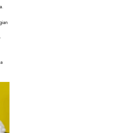
a.
gian
r
ia