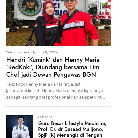
Selebritis
mia
-
Agustus 8, 2026
Hendri ‘Kumink’ dan Henny Maria
‘RedKoki’, Diundang bersama Tim
Chef jadi Dewan Pengawas BGN
Teks Foto: Henny Maria dan lainnya. (ist)
Jakartarealtime.id - Henny Maria memulai kiprahnya
sebagai seorang chef profesional dan sempat viral...
Selebritis
Guru Besar Lifestyle Medicine,
Prof. Dr. dr Dasaad Mulijono,
SpJP (K) Menangis di Tengah