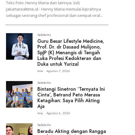
Teks Foto: Henny Maria dan lainnya. (ist)
Jakartarealtime.id - Henny Maria memulai kiprahnya
sebagai seorang chef profesional dan sempat viral...
Selebritis
Guru Besar Lifestyle Medicine,
Prof. Dr. dr Dasaad Mulijono,
SpJP (K) Menangis di Tengah
Luka Profesi Kedokteran dan
Duka untuk Yurizal
mia
-
Agustus 7, 2026
Selebritis
Bintangi Sinetron ‘Ternyata Ini
Cinta’, Betrand Peto Merasa
Ketagihan: Saya Pilih Akting
Aja
mia
-
Agustus 6, 2026
Selebritis
Beradu Akting dengan Rangga