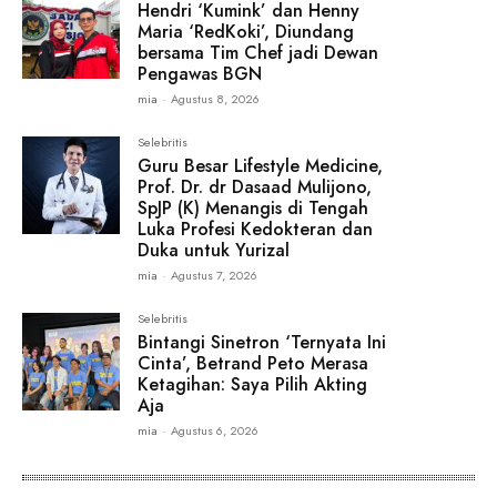
Hendri ‘Kumink’ dan Henny
Maria ‘RedKoki’, Diundang
bersama Tim Chef jadi Dewan
Pengawas BGN
mia
-
Agustus 8, 2026
Selebritis
Guru Besar Lifestyle Medicine,
Prof. Dr. dr Dasaad Mulijono,
SpJP (K) Menangis di Tengah
Luka Profesi Kedokteran dan
Duka untuk Yurizal
mia
-
Agustus 7, 2026
Selebritis
Bintangi Sinetron ‘Ternyata Ini
Cinta’, Betrand Peto Merasa
Ketagihan: Saya Pilih Akting
Aja
mia
-
Agustus 6, 2026