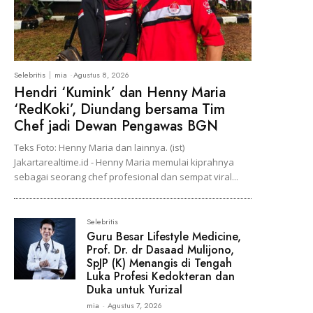
Selebritis
mia
-
Agustus 8, 2026
Hendri ‘Kumink’ dan Henny Maria
‘RedKoki’, Diundang bersama Tim
Chef jadi Dewan Pengawas BGN
Teks Foto: Henny Maria dan lainnya. (ist)
Jakartarealtime.id - Henny Maria memulai kiprahnya
sebagai seorang chef profesional dan sempat viral...
Selebritis
Guru Besar Lifestyle Medicine,
Prof. Dr. dr Dasaad Mulijono,
SpJP (K) Menangis di Tengah
Luka Profesi Kedokteran dan
Duka untuk Yurizal
mia
-
Agustus 7, 2026