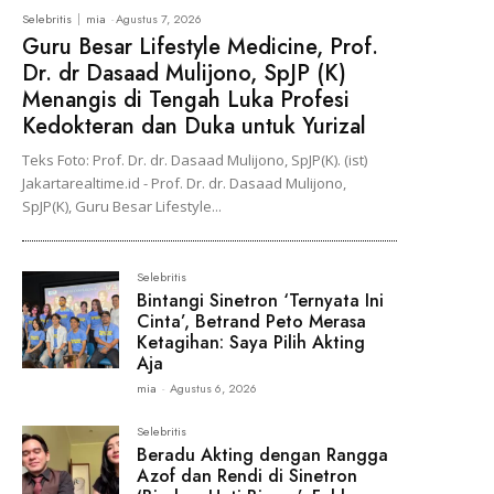
Selebritis
mia
-
Agustus 7, 2026
Guru Besar Lifestyle Medicine, Prof.
Dr. dr Dasaad Mulijono, SpJP (K)
Menangis di Tengah Luka Profesi
Kedokteran dan Duka untuk Yurizal
Teks Foto: Prof. Dr. dr. Dasaad Mulijono, SpJP(K). (ist)
Jakartarealtime.id - Prof. Dr. dr. Dasaad Mulijono,
SpJP(K), Guru Besar Lifestyle...
Selebritis
Bintangi Sinetron ‘Ternyata Ini
Cinta’, Betrand Peto Merasa
Ketagihan: Saya Pilih Akting
Aja
mia
-
Agustus 6, 2026
Selebritis
Beradu Akting dengan Rangga
Azof dan Rendi di Sinetron