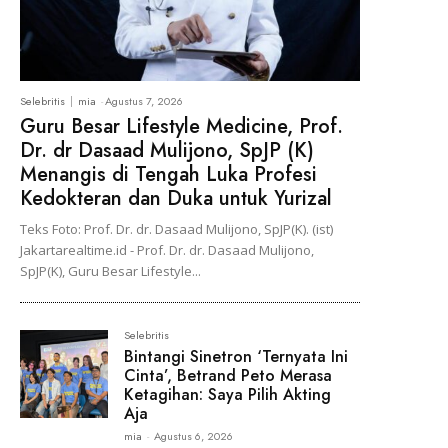
Selebritis
mia
-
Agustus 7, 2026
Guru Besar Lifestyle Medicine, Prof.
Dr. dr Dasaad Mulijono, SpJP (K)
Menangis di Tengah Luka Profesi
Kedokteran dan Duka untuk Yurizal
Teks Foto: Prof. Dr. dr. Dasaad Mulijono, SpJP(K). (ist)
Jakartarealtime.id - Prof. Dr. dr. Dasaad Mulijono,
SpJP(K), Guru Besar Lifestyle...
Selebritis
Bintangi Sinetron ‘Ternyata Ini
Cinta’, Betrand Peto Merasa
Ketagihan: Saya Pilih Akting
Aja
mia
-
Agustus 6, 2026