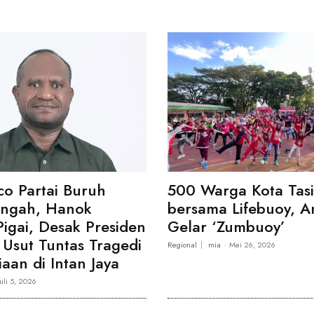
co Partai Buruh
500 Warga Kota Tas
engah, Hanok
bersama Lifebuoy, A
Pigai, Desak Presiden
Gelar ‘Zumbuoy’
Usut Tuntas Tragedi
Regional
mia
-
Mei 26, 2026
aan di Intan Jaya
Juli 5, 2026