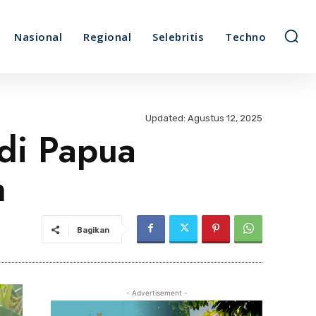
Nasional
Regional
Selebritis
Techno
Updated:
Agustus 12, 2025
di Papua
n
Bagikan
- Advertisement -