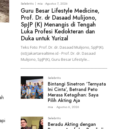
Selebritis
mia
-
Agustus 7, 2026
Guru Besar Lifestyle Medicine,
Prof. Dr. dr Dasaad Mulijono,
SpJP (K) Menangis di Tengah
Luka Profesi Kedokteran dan
Duka untuk Yurizal
Teks Foto: Prof. Dr. dr. Dasaad Mulijono, SpJP(K).
(ist) Jakartarealtime.id - Prof. Dr. dr. Dasaad
Mulijono, SpJP(K), Guru Besar Lifestyle...
Selebritis
Bintangi Sinetron ‘Ternyata
Ini Cinta’, Betrand Peto
Merasa Ketagihan: Saya
ah
Pilih Akting Aja
mia
-
Agustus 6, 2026
Selebritis
api
Beradu Akting dengan