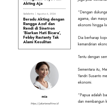
Akting Aja
“Dengan dukungan
Selebritis
Agustus 6, 2026
agama, dan masya
Beradu Akting dengan
Rangga Azof dan
ekonomi hingga k
Rendi di Sinetron
‘Biarkan Hati Bicara’,
Febby Rastanty Tak
Dia berharap kope
Alami Kesulitan
kemandirian ekono
Tentu dengan sem
Sementara itu, M
Yandri Susanto m
ekonomi.
“Papua adalah bag
mia
dan membangun ka
https://jakartarealtime.id