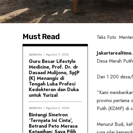
Must Read
Teks Foto: Menteri
Jakartarealtime.
Selebritis
Agustus 7, 2026
Desa Merah Putih
Guru Besar Lifestyle
Medicine, Prof. Dr. dr
Dasaad Mulijono, SpJP
Dari 1.200 desa/
(K) Menangis di
Tengah Luka Profesi
Kedokteran dan Duka
“Kami memberikan
untuk Yurizal
provinsi pertama
Putih (KDMP) di s
Selebritis
Agustus 6, 2026
Bintangi Sinetron
‘Ternyata Ini Cinta’,
Menurut Budi, ke
Betrand Peto Merasa
Ketagihan: Saya Pilih
juga pilar kemandi