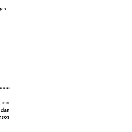
gan
tjetër
 dan
nsos