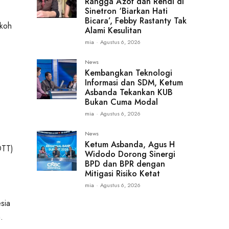
Rangga Azof dan Rendi di
Sinetron ‘Biarkan Hati
Bicara’, Febby Rastanty Tak
okoh
Alami Kesulitan
mia
-
Agustus 6, 2026
News
Kembangkan Teknologi
Informasi dan SDM, Ketum
Asbanda Tekankan KUB
Bukan Cuma Modal
mia
-
Agustus 6, 2026
News
Ketum Asbanda, Agus H
DTT)
Widodo Dorong Sinergi
BPD dan BPR dengan
Mitigasi Risiko Ketat
mia
-
Agustus 6, 2026
sia
.