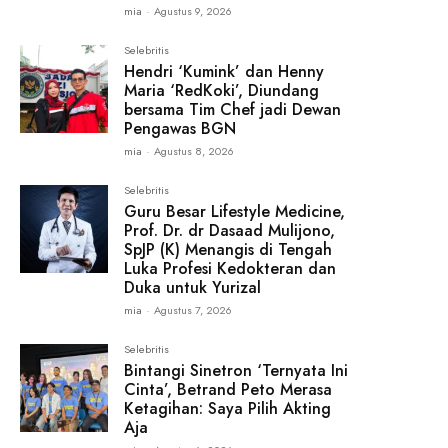
mia
-
Agustus 9, 2026
Selebritis
Hendri ‘Kumink’ dan Henny
Maria ‘RedKoki’, Diundang
bersama Tim Chef jadi Dewan
Pengawas BGN
mia
-
Agustus 8, 2026
Selebritis
Guru Besar Lifestyle Medicine,
Prof. Dr. dr Dasaad Mulijono,
SpJP (K) Menangis di Tengah
Luka Profesi Kedokteran dan
Duka untuk Yurizal
mia
-
Agustus 7, 2026
Selebritis
Bintangi Sinetron ‘Ternyata Ini
Cinta’, Betrand Peto Merasa
Ketagihan: Saya Pilih Akting
Aja