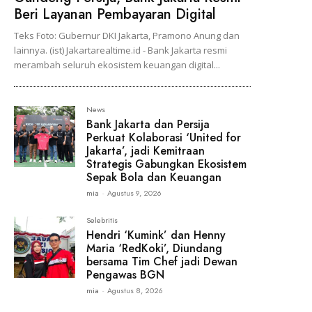
Beri Layanan Pembayaran Digital
Teks Foto: Gubernur DKI Jakarta, Pramono Anung dan
lainnya. (ist) Jakartarealtime.id - Bank Jakarta resmi
merambah seluruh ekosistem keuangan digital...
News
Bank Jakarta dan Persija
Perkuat Kolaborasi ‘United for
Jakarta’, jadi Kemitraan
Strategis Gabungkan Ekosistem
Sepak Bola dan Keuangan
mia
-
Agustus 9, 2026
Selebritis
Hendri ‘Kumink’ dan Henny
Maria ‘RedKoki’, Diundang
bersama Tim Chef jadi Dewan
Pengawas BGN
mia
-
Agustus 8, 2026