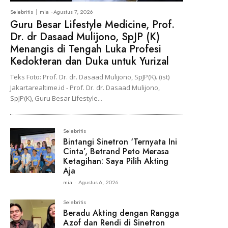
Selebritis
mia
-
Agustus 7, 2026
Guru Besar Lifestyle Medicine, Prof.
Dr. dr Dasaad Mulijono, SpJP (K)
Menangis di Tengah Luka Profesi
Kedokteran dan Duka untuk Yurizal
Teks Foto: Prof. Dr. dr. Dasaad Mulijono, SpJP(K). (ist)
Jakartarealtime.id - Prof. Dr. dr. Dasaad Mulijono,
SpJP(K), Guru Besar Lifestyle...
Selebritis
Bintangi Sinetron ‘Ternyata Ini
Cinta’, Betrand Peto Merasa
Ketagihan: Saya Pilih Akting
Aja
mia
-
Agustus 6, 2026
Selebritis
Beradu Akting dengan Rangga
Azof dan Rendi di Sinetron