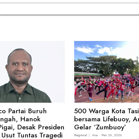
co Partai Buruh
500 Warga Kota Tas
engah, Hanok
bersama Lifebuoy, A
Pigai, Desak Presiden
Gelar ‘Zumbuoy’
Usut Tuntas Tragedi
Regional
mia
-
Mei 26, 2026