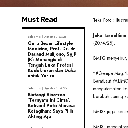
Must Read
Teks Foto : Ilustr
Jakartarealtime.
Selebritis
Agustus 7, 2026
(20/4/25).
Guru Besar Lifestyle
Medicine, Prof. Dr. dr
Dasaad Mulijono, SpJP
BMKG menyebut, g
(K) Menangis di
Tengah Luka Profesi
Kedokteran dan Duka
“#Gempa Mag:4.3
untuk Yurizal
BaratLaut YALIMO
mengutamakan kece
Selebritis
Agustus 6, 2026
Bintangi Sinetron
berubah seiring k
‘Ternyata Ini Cinta’,
Betrand Peto Merasa
Ketagihan: Saya Pilih
BMKG juga menjel
Akting Aja
BMKG menginforma