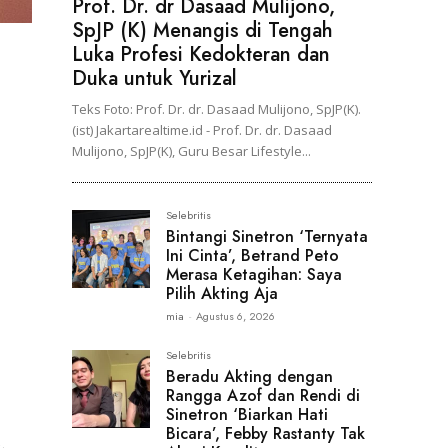
Prof. Dr. dr Dasaad Mulijono,
SpJP (K) Menangis di Tengah
Luka Profesi Kedokteran dan
Duka untuk Yurizal
Teks Foto: Prof. Dr. dr. Dasaad Mulijono, SpJP(K).
(ist) Jakartarealtime.id - Prof. Dr. dr. Dasaad
Mulijono, SpJP(K), Guru Besar Lifestyle...
Selebritis
Bintangi Sinetron ‘Ternyata
Ini Cinta’, Betrand Peto
Merasa Ketagihan: Saya
Pilih Akting Aja
mia
-
Agustus 6, 2026
Selebritis
Beradu Akting dengan
Rangga Azof dan Rendi di
Sinetron ‘Biarkan Hati
Bicara’, Febby Rastanty Tak
.