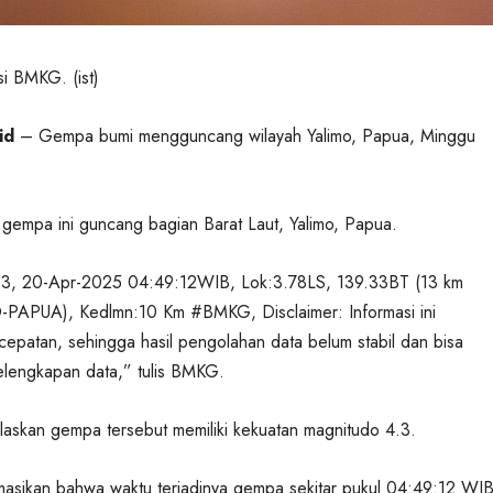
asi BMKG. (ist)
id
– Gempa bumi mengguncang wilayah Yalimo, Papua, Minggu
empa ini guncang bagian Barat Laut, Yalimo, Papua.
, 20-Apr-2025 04:49:12WIB, Lok:3.78LS, 139.33BT (13 km
-PAPUA), Kedlmn:10 Km #BMKG, Disclaimer: Informasi ini
patan, sehingga hasil pengolahan data belum stabil dan bisa
elengkapan data,” tulis BMKG.
askan gempa tersebut memiliki kekuatan magnitudo 4.3.
sikan bahwa waktu terjadinya gempa sekitar pukul 04:49:12 WIB