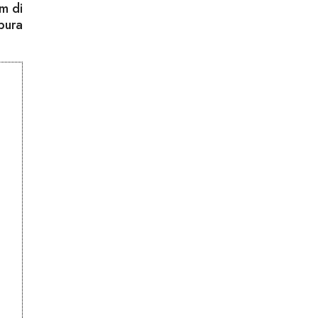
m di
pura