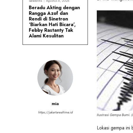
Selebritis
Agustus 6, 2026
Beradu Akting dengan
Rangga Azof dan
Rendi di Sinetron
‘Biarkan Hati Bicara’,
Febby Rastanty Tak
Alami Kesulitan
mia
https://jakartarealtime.id
Ilustrasi Gempa Bumi. (i
Lokasi gempa ini b