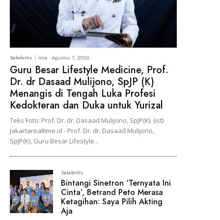
Selebritis
mia
-
Agustus 7, 2026
Guru Besar Lifestyle Medicine, Prof.
Dr. dr Dasaad Mulijono, SpJP (K)
Menangis di Tengah Luka Profesi
Kedokteran dan Duka untuk Yurizal
Teks Foto: Prof. Dr. dr. Dasaad Mulijono, SpJP(K). (ist)
Jakartarealtime.id - Prof. Dr. dr. Dasaad Mulijono,
SpJP(K), Guru Besar Lifestyle...
Selebritis
Bintangi Sinetron ‘Ternyata Ini
Cinta’, Betrand Peto Merasa
Ketagihan: Saya Pilih Akting
Aja