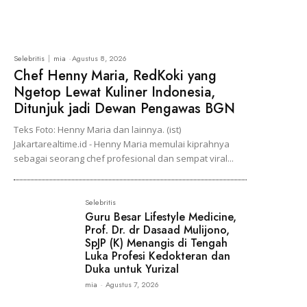
Selebritis
mia
-
Agustus 8, 2026
Chef Henny Maria, RedKoki yang
Ngetop Lewat Kuliner Indonesia,
Ditunjuk jadi Dewan Pengawas BGN
Teks Foto: Henny Maria dan lainnya. (ist)
Jakartarealtime.id - Henny Maria memulai kiprahnya
sebagai seorang chef profesional dan sempat viral...
Selebritis
Guru Besar Lifestyle Medicine,
Prof. Dr. dr Dasaad Mulijono,
SpJP (K) Menangis di Tengah
Luka Profesi Kedokteran dan
Duka untuk Yurizal
mia
-
Agustus 7, 2026