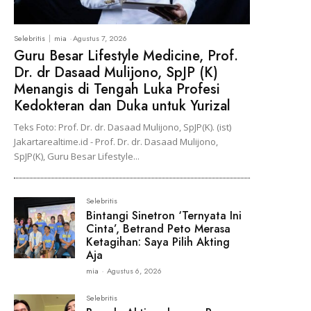
Selebritis
mia
-
Agustus 7, 2026
Guru Besar Lifestyle Medicine, Prof.
Dr. dr Dasaad Mulijono, SpJP (K)
Menangis di Tengah Luka Profesi
Kedokteran dan Duka untuk Yurizal
Teks Foto: Prof. Dr. dr. Dasaad Mulijono, SpJP(K). (ist)
Jakartarealtime.id - Prof. Dr. dr. Dasaad Mulijono,
SpJP(K), Guru Besar Lifestyle...
Selebritis
Bintangi Sinetron ‘Ternyata Ini
Cinta’, Betrand Peto Merasa
Ketagihan: Saya Pilih Akting
Aja
mia
-
Agustus 6, 2026
Selebritis