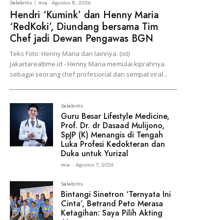
Selebritis
mia
-
Agustus 8, 2026
Hendri ‘Kumink’ dan Henny Maria
‘RedKoki’, Diundang bersama Tim
Chef jadi Dewan Pengawas BGN
Teks Foto: Henny Maria dan lainnya. (ist)
Jakartarealtime.id - Henny Maria memulai kiprahnya
sebagai seorang chef profesional dan sempat viral...
Selebritis
Guru Besar Lifestyle Medicine,
Prof. Dr. dr Dasaad Mulijono,
SpJP (K) Menangis di Tengah
Luka Profesi Kedokteran dan
Duka untuk Yurizal
mia
-
Agustus 7, 2026
Selebritis
Bintangi Sinetron ‘Ternyata Ini
Cinta’, Betrand Peto Merasa
Ketagihan: Saya Pilih Akting