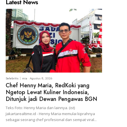
Latest News
Selebritis
mia
-
Agustus 8, 2026
Chef Henny Maria, RedKoki yang
Ngetop Lewat Kuliner Indonesia,
Ditunjuk jadi Dewan Pengawas BGN
Teks Foto: Henny Maria dan lainnya. (ist)
Jakartarealtime.id - Henny Maria memulai kiprahnya
sebagai seorang chef profesional dan sempat viral...