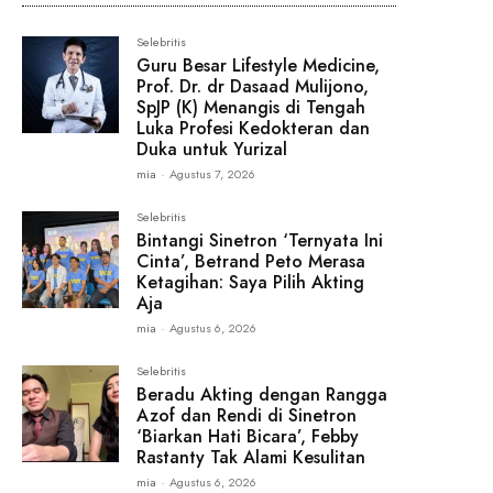
Selebritis
Guru Besar Lifestyle Medicine,
Prof. Dr. dr Dasaad Mulijono,
SpJP (K) Menangis di Tengah
Luka Profesi Kedokteran dan
Duka untuk Yurizal
mia
-
Agustus 7, 2026
Selebritis
Bintangi Sinetron ‘Ternyata Ini
Cinta’, Betrand Peto Merasa
Ketagihan: Saya Pilih Akting
Aja
mia
-
Agustus 6, 2026
Selebritis
Beradu Akting dengan Rangga
Azof dan Rendi di Sinetron
‘Biarkan Hati Bicara’, Febby
Rastanty Tak Alami Kesulitan
mia
-
Agustus 6, 2026