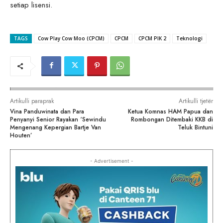
setiap lisensi.
TAGS
Cow Play Cow Moo (CPCM)
CPCM
CPCM PIK 2
Teknologi
Artikulli paraprak
Artikulli tjetër
Vina Panduwinata dan Para
Ketua Komnas HAM Papua dan
Penyanyi Senior Rayakan ‘Sewindu
Rombongan Ditembaki KKB di
Mengenang Kepergian Bartje Van
Teluk Bintuni
Houten’
- Advertisement -