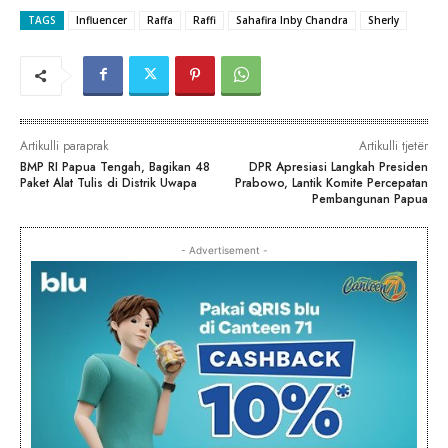
TAGS
Influencer
Raffa
Raffi
Sahafira Inby Chandra
Sherly
Artikulli paraprak
Artikulli tjetër
BMP RI Papua Tengah, Bagikan 48
DPR Apresiasi Langkah Presiden
Paket Alat Tulis di Distrik Uwapa
Prabowo, Lantik Komite Percepatan
Pembangunan Papua
- Advertisement -