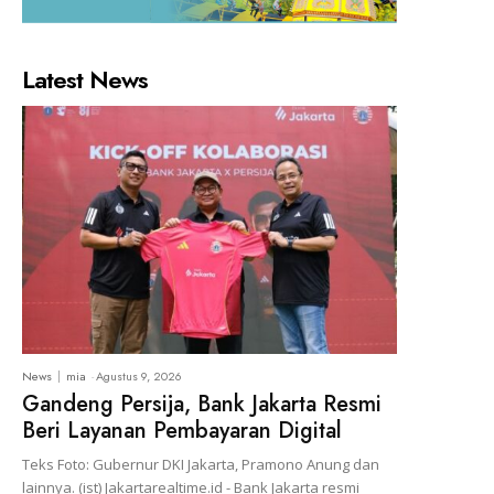
Latest News
News
mia
-
Agustus 9, 2026
Gandeng Persija, Bank Jakarta Resmi
Beri Layanan Pembayaran Digital
Teks Foto: Gubernur DKI Jakarta, Pramono Anung dan
lainnya. (ist) Jakartarealtime.id - Bank Jakarta resmi