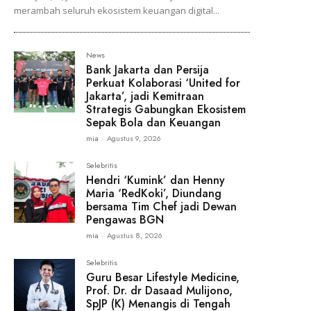
merambah seluruh ekosistem keuangan digital...
News
Bank Jakarta dan Persija
Perkuat Kolaborasi ‘United for
Jakarta’, jadi Kemitraan
Strategis Gabungkan Ekosistem
Sepak Bola dan Keuangan
mia
-
Agustus 9, 2026
Selebritis
Hendri ‘Kumink’ dan Henny
Maria ‘RedKoki’, Diundang
bersama Tim Chef jadi Dewan
Pengawas BGN
mia
-
Agustus 8, 2026
Selebritis
Guru Besar Lifestyle Medicine,
Prof. Dr. dr Dasaad Mulijono,
SpJP (K) Menangis di Tengah