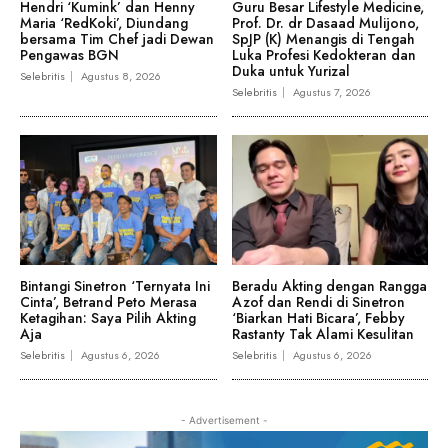
Hendri ‘Kumink’ dan Henny
Guru Besar Lifestyle Medicine,
Maria ‘RedKoki’, Diundang
Prof. Dr. dr Dasaad Mulijono,
bersama Tim Chef jadi Dewan
SpJP (K) Menangis di Tengah
Pengawas BGN
Luka Profesi Kedokteran dan
Duka untuk Yurizal
Selebritis
Agustus 8, 2026
Selebritis
Agustus 7, 2026
Bintangi Sinetron ‘Ternyata Ini
Beradu Akting dengan Rangga
Cinta’, Betrand Peto Merasa
Azof dan Rendi di Sinetron
Ketagihan: Saya Pilih Akting
‘Biarkan Hati Bicara’, Febby
Aja
Rastanty Tak Alami Kesulitan
Selebritis
Agustus 6, 2026
Selebritis
Agustus 6, 2026
- Advertisement -