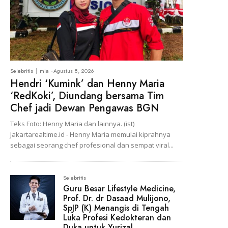
Selebritis
mia
-
Agustus 8, 2026
Hendri ‘Kumink’ dan Henny Maria
‘RedKoki’, Diundang bersama Tim
Chef jadi Dewan Pengawas BGN
Teks Foto: Henny Maria dan lainnya. (ist)
Jakartarealtime.id - Henny Maria memulai kiprahnya
sebagai seorang chef profesional dan sempat viral...
Selebritis
Guru Besar Lifestyle Medicine,
Prof. Dr. dr Dasaad Mulijono,
SpJP (K) Menangis di Tengah
Luka Profesi Kedokteran dan
Duka untuk Yurizal