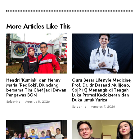
More Articles Like This
Hendri ‘Kumink’ dan Henny
Guru Besar Lifestyle Medicine,
Maria ‘RedKoki’, Diundang
Prof. Dr. dr Dasaad Mulijono,
bersama Tim Chef jadi Dewan
SpJP (K) Menangis di Tengah
Pengawas BGN
Luka Profesi Kedokteran dan
Duka untuk Yurizal
Selebritis
Agustus 8, 2026
Selebritis
Agustus 7, 2026