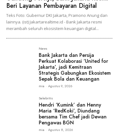
Beri Layanan Pembayaran Digital
Teks Foto: Gubernur DKI Jakarta, Pramono Anung dan
lainnya. (ist) Jakartarealtime.id - Bank Jakarta resmi
merambah seluruh ekosistem keuangan digital...
News
Bank Jakarta dan Persija
Perkuat Kolaborasi ‘United for
Jakarta’, jadi Kemitraan
Strategis Gabungkan Ekosistem
Sepak Bola dan Keuangan
mia
-
Agustus 9, 2026
Selebritis
Hendri ‘Kumink’ dan Henny
Maria ‘RedKoki’, Diundang
bersama Tim Chef jadi Dewan
Pengawas BGN
mia
-
Agustus 8, 2026