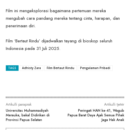
Film ini mengeksplorasi bagaimana pertemuan mereka
mengubah cara pandang mereka tentang cinta, harapan, dan
penerimaan diri.
Film ‘Bertaut Rindu’ dijadwalkan tayang di bioskop seluruh
Indonesia pada 31 Juli 2025.
TAGS
Adhisty Zara
Film Bertaut Rindu
Pengalaman Pribadi
Artikulli paraprak
Artikulli tjetër
Universitas Muhammadiyah
Peringati HAN ke-41, Wagub
Merauke, bakal Didirikan di
Papua Barat Daya Ajak Semua Pihak
Provinsi Papua Selatan
Jaga Hak Anak