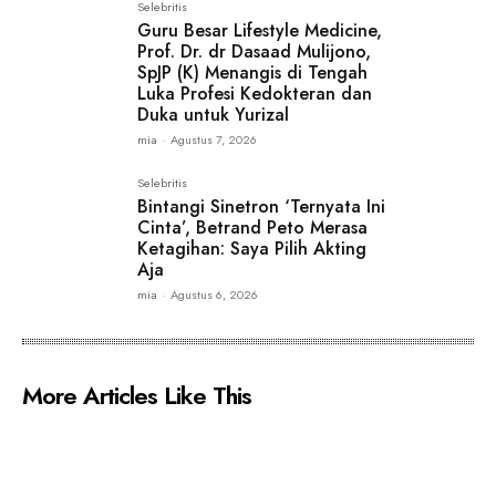
Selebritis
Guru Besar Lifestyle Medicine,
Prof. Dr. dr Dasaad Mulijono,
SpJP (K) Menangis di Tengah
Luka Profesi Kedokteran dan
Duka untuk Yurizal
mia
-
Agustus 7, 2026
Selebritis
Bintangi Sinetron ‘Ternyata Ini
Cinta’, Betrand Peto Merasa
Ketagihan: Saya Pilih Akting
Aja
mia
-
Agustus 6, 2026
More Articles Like This