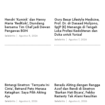
Hendri ‘Kumink’ dan Henny
Guru Besar Lifestyle Medicine,
Maria ‘RedKoki’, Diundang
Prof. Dr. dr Dasaad Mulijono,
bersama Tim Chef jadi Dewan
SpJP (K) Menangis di Tengah
Pengawas BGN
Luka Profesi Kedokteran dan
Duka untuk Yurizal
Selebritis
Agustus 8, 2026
Selebritis
Agustus 7, 2026
Bintangi Sinetron ‘Ternyata Ini
Beradu Akting dengan Rangga
Cinta’, Betrand Peto Merasa
Azof dan Rendi di Sinetron
Ketagihan: Saya Pilih Akting
‘Biarkan Hati Bicara’, Febby
Aja
Rastanty Tak Alami Kesulitan
Selebritis
Agustus 6, 2026
Selebritis
Agustus 6, 2026